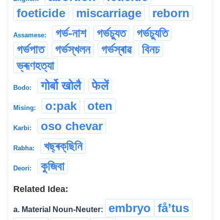
foeticide
miscarriage
reborn
গৰ্ভ-নাশ
গৰ্ভচ্যুত
গৰ্ভচ্যুতি
Assamese:
গৰ্ভপাত
গৰ্ভস্খলন
গৰ্ভস্ৰাৱ
বিনচ
ভ্ৰূণহত্যা
गोर्बो खोलै
फेलें
Bodo:
o:pak
oten
Mising:
oso chevar
Karbi:
খছ্ৰক্‌ছিনি
Rabha:
কুজিবা
Deori:
Related Idea:
embryo
få’tus
a. Material Noun-Neuter: