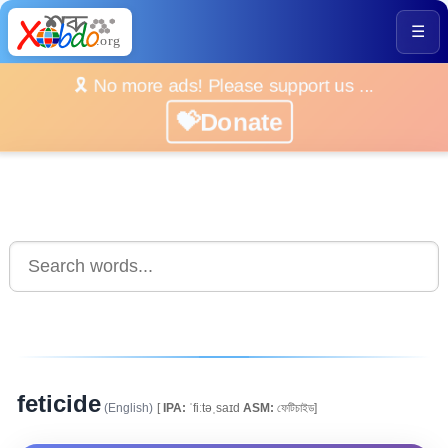
☰
🎗️ No more ads! Please support us ...
💝Donate
feticide
(English)
[
IPA:
ˈfiːtəˌsaɪd
ASM:
ফেটিচাইড]