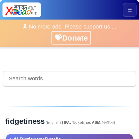
☰
🎗️ No more ads! Please support us ...
💝Donate
fidgetiness
(English)
[
IPA:
ˈfɪdʒətiːnəs
ASM:
ফিজটিনেচ]