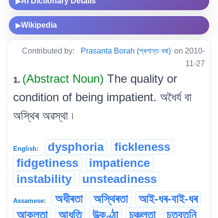
AI Dictionary Details
▶
Wikipedia
▶
Contributed by:
Prasanta Borah (প্ৰশান্ত বৰা)
on 2010-
11-27
(Abstract Noun)
The quality or
1.
condition of being impatient. অধৈৰ্য বা
অস্থিৰ অৱস্থা ৷
dysphoria
fickleness
English:
fidgetiness
impatience
instability
unsteadiness
অধীৰতা
অস্থিৰতা
আই-ধৰ-বাই-ধৰ
Assamese:
আকুলতা
আধৃতি
উত্‍কণ্ঠা
চঞ্চলতা
চতবতনি