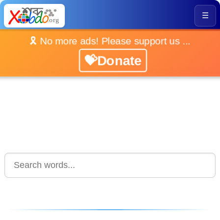
☰
🎗️ No more ads! Please support us ...
💝Donate