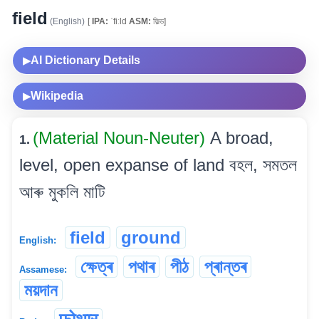
field
(English)
[
IPA:
ˈfiːld
ASM:
ফিল্ড]
AI Dictionary Details
▶
Wikipedia
▶
(Material Noun-Neuter)
A broad,
1.
level, open expanse of land বহল, সমতল
আৰু মুকলি মাটি
field
ground
English:
ক্ষেত্ৰ
পথাৰ
পীঠ
প্ৰান্তৰ
Assamese:
ময়দান