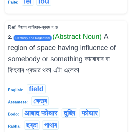
lei
lou
Paite:
Ref: বিজ্ঞান আভিধান-প্ৰথম খণ্ড
(Abstract Noun)
A
2.
Electricity and Magnetism
region of space having influence of
somebody or something কাৰোবাৰ বা
কিহবাৰ প্ৰভাৱ থকা এটা এলেকা
field
English:
ক্ষেত্ৰ
Assamese:
आबाद फोथार
दुब्लि
फोथार
Bodo:
ছৰ্‌তা
পাথাৰ
Rabha: