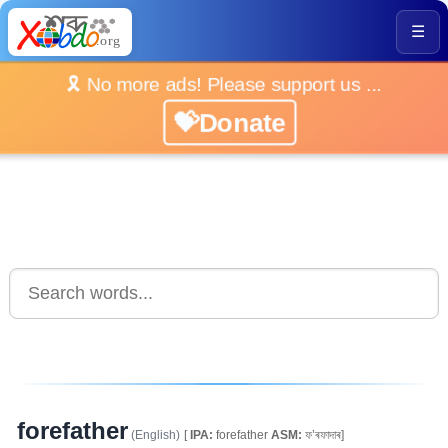
☰
🎗️ No more ads! Please support us ...
💝Donate
forefather
(English)
[
IPA:
forefather
ASM:
ফ’ৰফাদাৰ]