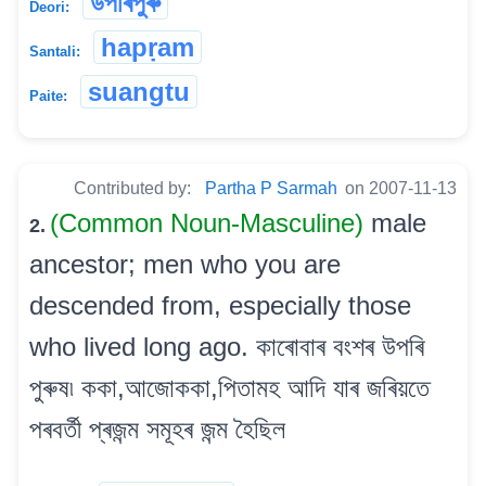
উপৰিপুৰু
Deori:
hapṛam
Santali:
suangtu
Paite:
Contributed by:
Partha P Sarmah
on 2007-11-13
(Common Noun-Masculine)
male
2.
ancestor; men who you are
descended from, especially those
who lived long ago. কাৰোবাৰ বংশৰ উপৰি
পুৰুষ৷ ককা,আজোককা,পিতামহ আদি যাৰ জৰিয়তে
পৰবৰ্তী প্ৰজন্ম সমূহৰ জন্ম হৈছিল