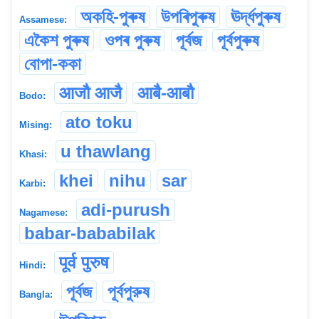
অকহি-পুৰুষ
উপৰিপুৰুষ
ঊৰ্দ্ধপুৰুষ
Assamese:
একৈশ পুৰুষ
ওপৰ পুৰুষ
পূৰ্বজ
পূৰ্বপুৰুষ
বোপা-ককা
आजौ आजै
आबै-आबौ
Bodo:
ato toku
Mising:
u thawlang
Khasi:
khei
nihu
sar
Karbi:
adi-purush
Nagamese:
babar-bababilak
पूर्व पुरुष
Hindi:
পূর্বজ
পূর্বপুরুষ
Bangla: