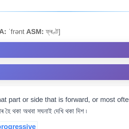
A:
ˈfrənt
ASM:
ফ্ৰণ্ট]
at part or side that is forward, or most oft
াৰ হৈ থকা অথবা সঘনাই দেখি থকা দিশ ৷
progressive