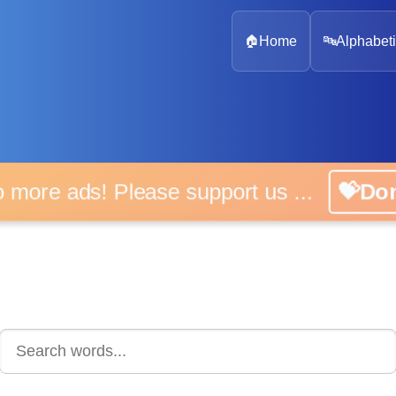
🏠
Home
🔤
Alphabeti
 more ads! Please support us ...
💝D