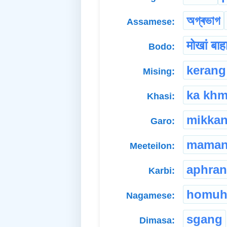
অগ্ৰভাগ
Assamese:
मोखां बाह
Bodo:
kerang
Mising:
ka khm
Khasi:
mikka
Garo:
mama
Meeteilon:
aphra
Karbi:
homu
Nagamese:
sgang
Dimasa: