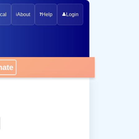
cal
ℹ️
About
❓
Help
👤
Login
onate