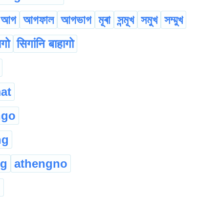
আগ
আগফাল
আগভাগ
মূৰা
সন্মূখ
সমুখ
সম্মুখ
ागो
सिगांनि बाहागो
at
ngo
ng
ng
athengno
h