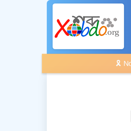
🎗️ No