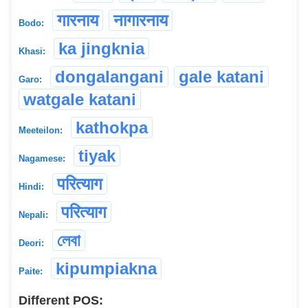
गारनाय
नागारनाय
Bodo:
ka jingknia
Khasi:
dongalangani
gale katani
Garo:
watgale katani
kathokpa
Meeteilon:
tiyak
Nagamese:
परित्याग
Hindi:
परित्याग
Nepali:
লেবা
Deori:
kipumpiakna
Paite:
Different POS: