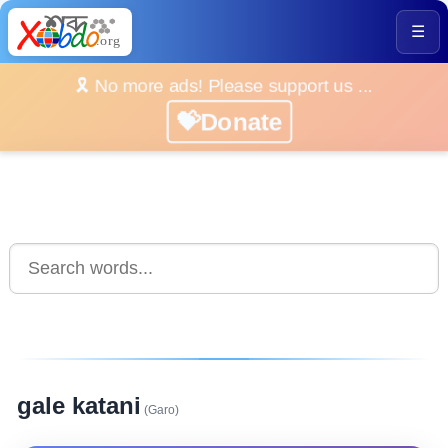
☰
🎗️ No more ads! Please support us ...
💝Donate
gale katani
(Garo)