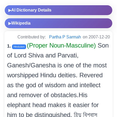
AI Dictionary Details
▶
Wikipedia
▶
Contributed by:
Partha P Sarmah
on 2007-12-20
(Proper Noun-Masculine)
Son
1.
Hinduism
of Lord Shiva and Parvati,
Ganesh/Ganesha is one of the most
worshipped Hindu deities. Revered
as the god of wisdom and intellect
and remover of obstacles.His
elephant head makes it easier for
him to be distinguished. হিন্দু বিশ্বাস