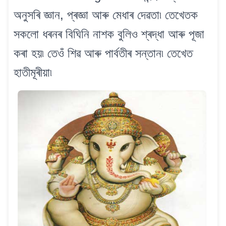
অনুসৰি জ্ঞান, প্ৰজ্ঞা আৰু মেধাৰ দেৱতা৷ তেখেতক
সকলো ধৰনৰ বিঘিনি নাশক বুলিও শ্ৰদ্ধা আৰু পূজা
কৰা হয়৷ তেওঁ শিৱ আৰু পাৰ্বতীৰ সন্তান৷ তেখেত
হাতীমূৰীয়া৷