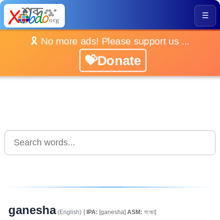
☰
🎗️ No more ads! Please support us ...
💝Donate
ganesha
(English)
[
IPA:
[ganesha]
ASM:
গনেচা]