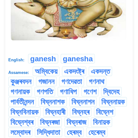
ganesh
ganesha
English:
অম্বিকেয়
একদংষ্ট্ৰ
একদন্ত
Assamese:
কুঞ্জৰবদন
গজানন
গণদেৱতা
গণনাথ
গণনায়ক
গণপতি
গণাধিপ
গণেশ
দ্বিদেহ
পাৰ্বতীনন্দন
বিঘ্ননাশক
বিঘ্ননাশন
বিঘ্ননায়ক
বিঘ্নবিনায়ক
বিঘ্নহাৰী
বিঘ্নহৰ
বিঘ্নেশ
বিঘ্নেশ্বৰ
বিঘ্নৰজা
বিঘ্নৰাজ
বিনায়ক
লম্বোদৰ
সিদ্ধিদাতা
হেৰম্ব
হেৰেম্ব