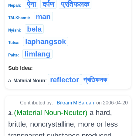
ऐना
दर्पण
प्रतिफलक
Nepali:
man
TAI-Khamti:
bela
Nyishi:
laphangsok
Tutsa:
limlang
Paite:
Sub Idea:
reflector
প্ৰতিফলক
a. Material Noun:
...
Contributed by:
Bikram M Baruah
on 2006-04-20
(Material Noun-Neuter)
a hard,
3.
brittle, noncrystalline, more or less
transparent substance produced