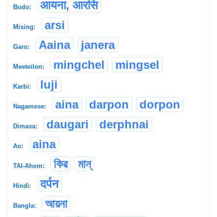
आयना, आरसि
Bodo:
arsi
Mising:
Aaina
janera
Garo:
mingchel
mingsel
Meeteilon:
luji
Karbi:
aina
darpon
dorpon
Nagamese:
daugari
derphnai
Dimasa:
aina
Ao:
কিৱ
মান্
TAI-Ahom:
दर्पन
Hindi:
আয়না
Bangla: