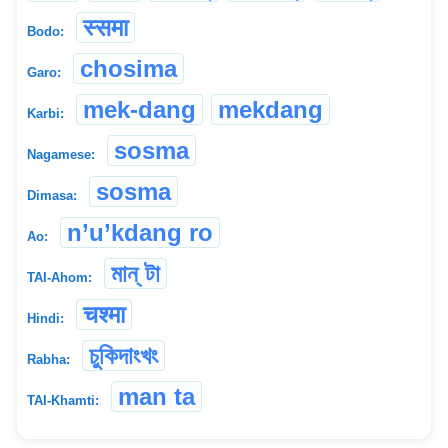
स्समा
Bodo:
chosima
Garo:
mek-dang
mekdang
Karbi:
sosma
Nagamese:
sosma
Dimasa:
n’u’kdang ro
Ao:
মান্ টা
TAI-Ahom:
चश्मा
Hindi:
চুকিদাংখং
Rabha:
man ta
TAI-Khamti: