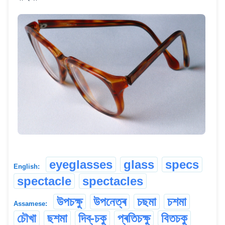
eyeglasses
glass
specs
English:
spectacle
spectacles
উপচক্ষু
উপনেত্ৰ
চছমা
চশমা
Assamese:
চৌখা
ছশমা
দিব্-চকু
প্ৰতিচক্ষু
বিতচকু