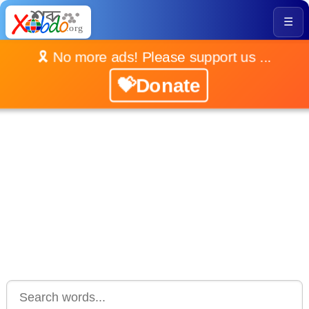
☰
🎗️ No more ads! Please support us ...
💝Donate