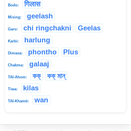
गिलास
Bodo:
geelash
Mising:
chi ringchakni
Geelas
Garo:
harlung
Karbi:
phontho
Plus
Dimasa:
galaaj
Chakma:
কক্
কক্ মান্
TAI-Ahom:
kilas
Tiwa:
wan
TAI-Khamti: