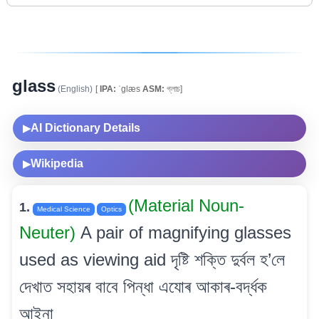
glass
(English)
[
IPA:
ˈglæs
ASM:
গ্লাচ]
AI Dictionary Details
▶
Wikipedia
▶
(Material Noun-
1.
Medical Science
Optics
Neuter)
A pair of magnifying glasses
used as viewing aid দৃষ্টি শক্তি দুৰ্বল হ’লে
দেখাত সহায়ৰ বাবে পিন্ধা এযোৰ আকাৰ-বৰ্দ্ধক
আইনা