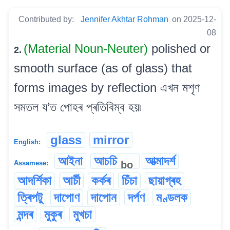
Contributed by:
Jennifer Akhtar Rohman
on 2025-12-
08
(Material Noun-Neuter)
polished or
2.
smooth surface (as of glass) that
forms images by reflection এখন মশৃণ
সমতল য’ত পোহৰ প্ৰতিবিম্ব হয়৷
glass
mirror
English:
আইনা
আচচি
আত্মাদৰ্শ
bo
Assamese:
আদৰ্শিকা
আৰ্চী
কৰ্কৰ
চিঁচা
ছায়াগ্ৰহ
ত্ৰিপটু
দাপোণ
দাপোন
দৰ্পণ
মণ্ডলক
মন্দৰ
মুকুৰ
মুখচা