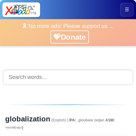
☰
🎗️ No more ads! Please support us ...
💝Donate
globalization
(English)
[
IPA:
ˌgloʊbələˈzeɪʃən
ASM:
গ্লবেলাইজেচন]