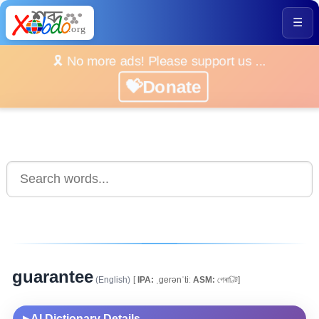
☰
🎗️ No more ads! Please support us ...
💝Donate
guarantee
(English)
[
IPA:
ˌgerənˈtiː
ASM:
গেৰাণ্টি]
AI Dictionary Details
▶