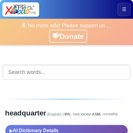
☰
🎗️ No more ads! Please support us ...
💝Donate
headquarter
(English)
[
IPA:
ˈhedˌkwɔtər
ASM:
হেডকোৱাৰ্টাৰ]
AI Dictionary Details
▶