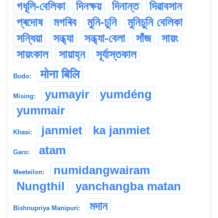
গধূলি-বেলিকা
দিনক্ষয়
দিনান্ত
দিৱাবসান
প্ৰদোষ
মগৰিব
মুনি-চুনি
মুনিচুনি বেলিকা
সন্ধিয়া
সন্ধ্যা
সন্ধ্যা-বেলা
সাঁজ
সায়ং
সায়ংকাল
সায়াহ্ন
সূৰ্যাস্তকাল
मोना बिलि
Bodo:
yumayir
yumdéng
Mising:
yummair
janmiet
ka janmiet
Khasi:
atam
Garo:
numidangwairam
Meeteilon:
Nungthil
yanchangba matan
মদান
Bishnupriya Manipuri: