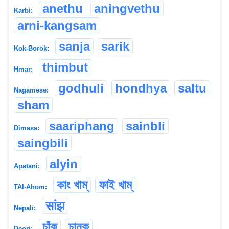
anethu
aningvethu
Karbi:
arni-kangsam
sanja
sarik
Kok-Borok:
thimbut
Hmar:
godhuli
hondhya
saltu
Nagamese:
sham
saariphang
sainbli
Dimasa:
saingbili
alyin
Apatani:
কাং খাম্
ফাই খাম্
TAI-Ahom:
सांझ
Nepali:
চাঁকু
চানকু
Deori: