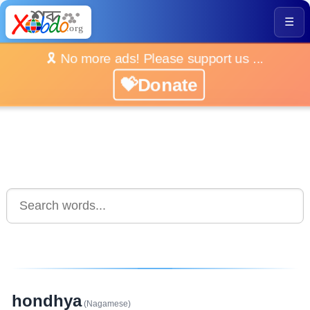
☰
🎗️ No more ads! Please support us ...
💝Donate
hondhya
(Nagamese)