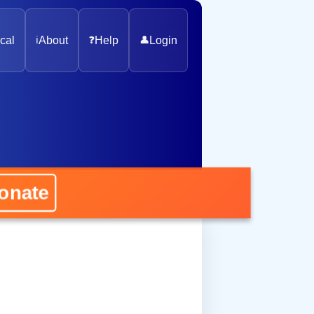
cal
ℹ️
About
❓
Help
👤
Login
nate