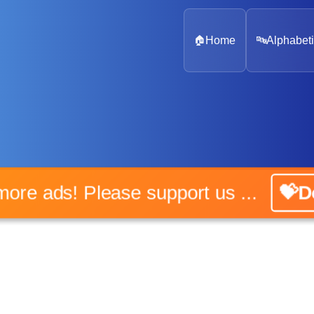
🏠
Home
🔤
Alphabeti
o more ads! Please support us ...
💝Do