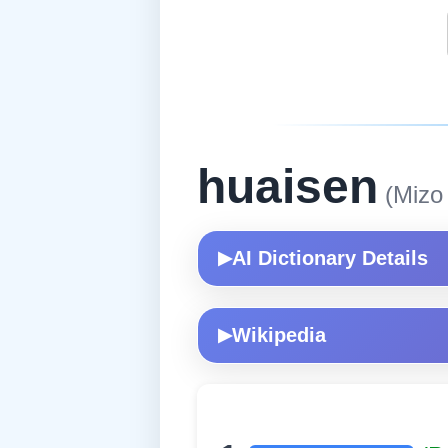
huaisen
(Mizo 
AI Dictionary Details
▶
Wikipedia
▶