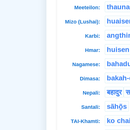
thauna
Meeteilon:
huaise
Mizo (Lushai):
angthi
Karbi:
huisen
Hmar:
bahad
Nagamese:
bakah-
Dimasa:
बहादुर
स
Nepali:
sãhõ̱s
Santali:
ko cha
TAI-Khamti: