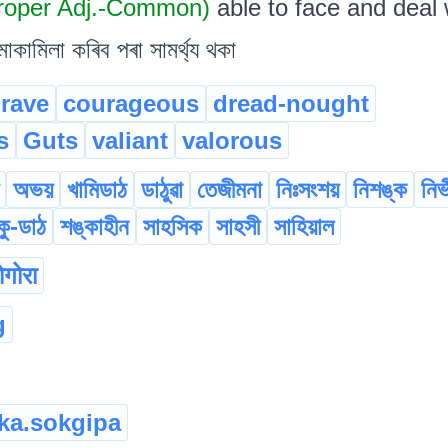
roper Adj.-Common)
able to face and deal 
মোকামিলা কৰিব পৰা সামৰ্থ্য থকা
rave
courageous
dread-nought
s
Guts
valiant
valorous
অভয়
খামিডাঠ
ডাঠুৱা
তেজীমনা
নিঃসংশয়
নিশঙ্ক
নিৰ
ুকু-ডাঠ
শঙ্কাহীন
সাহসিক
সাহসী
সাহিয়াল
ोगोरा
g
ka.sokgipa