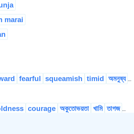
unja
 marai
an
ward
fearful
squeamish
timid
অমনুষ্য
...
ldness
courage
অকুতোভয়তা
খামি
তাগজ
...
y
fearlessness
heroism
intrepidity
val