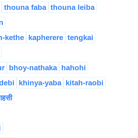
thouna faba
thouna leiba
n
n-kethe
kapherere
tengkai
ur
bhoy-nathaka
hahohi
debi
khinya-yaba
kitah-raobi
ाहसी
i