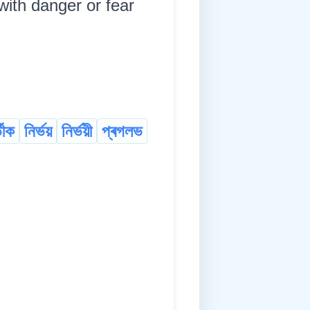
with danger or fear
্ভীক
নিৰ্ভয়
নিৰ্ভয়ী
প্ৰগলভ