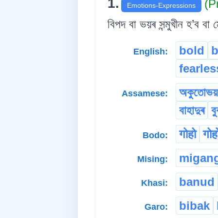
1.
(P
Emotions-Expressions
বিপদ বা ভয়ৰ সন্মুখীন হ’ব বা 
bold
b
English:
fearles
অকুতোভয়
Assamese:
বাহাদুৰ
ব
गोहो
गोह
Bodo:
migan
Mising:
banud
Khasi:
bibak
Garo: