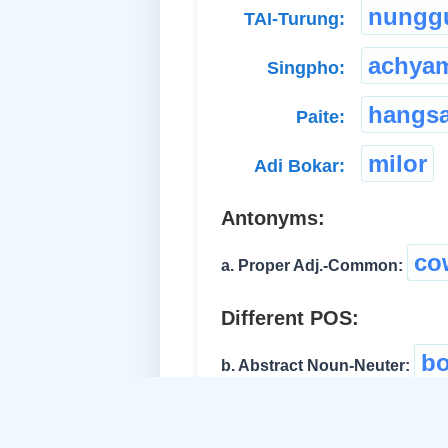
nungg
TAI-Turung:
achyam
Singpho:
hangs
Paite:
milor
Adi Bokar:
Antonyms:
co
a. Proper Adj.-Common:
Different POS:
bo
b. Abstract Noun-Neuter:
braver
c. Abstract Noun: