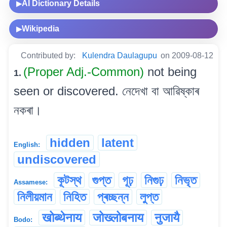
AI Dictionary Details
▶
Wikipedia
▶
Contributed by:
Kulendra Daulagupu
on 2009-08-12
(Proper Adj.-Common)
not being
1.
seen or discovered. নেদেখা বা আৱিষ্কাৰ
নকৰা।
hidden
latent
English:
undiscovered
কূটস্থ
গুপ্ত
গূঢ়
নিগুঢ়
নিভৃত
Assamese:
নিলীয়মান
নিহিত
প্ৰচ্ছন্ন
লুপ্ত
खोब्थेनाय
जोख्लोबनाय
नुजायै
Bodo: