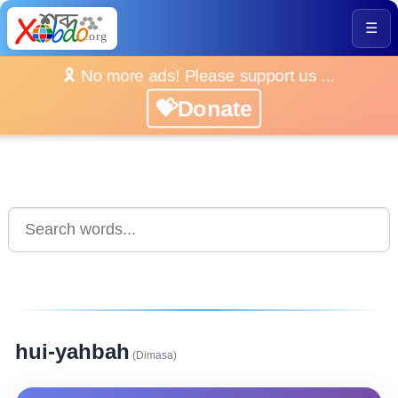
☰
🎗️ No more ads! Please support us ...
💝Donate
hui-yahbah
(Dimasa)