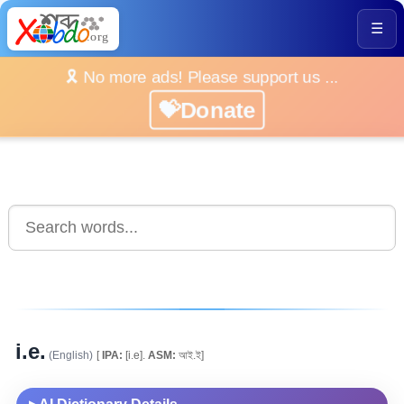
☰
🎗️ No more ads! Please support us ...
💝Donate
i.e.
(English)
[
IPA:
[i.e].
ASM:
আই.ই]