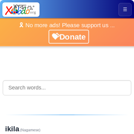
☰
🎗️ No more ads! Please support us ...
💝Donate
ikila
(Nagamese)