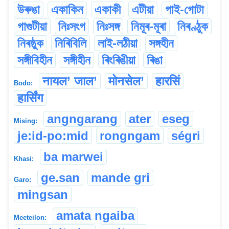
উৰুঙা
একাকিন
একাকী
এটীয়া
গাই-গোটা
গাগুটীয়া
নিঃসংগ
নিঃসঙ্গ
নিমূৰ-মূৰা
নিৰণ্ঠুক
নিৰষ্ঠুক
নিৰিবিলি
লাই-লঠীয়া
সঙ্গহীন
সঙ্গীবিহীন
সঙ্গীহীন
ৰিংৰিঙীয়া
ৰিঙা
नायल’ जाल’
मोनसेल’
हारसिं
Bodo:
हार्सिंग
angngarang
ater
eseg
Mising:
je:id-po:mid
rongngam
ségri
ba marwei
Khasi:
ge.san
mande gri
Garo:
mingsan
amata ngaiba
Meeteilon: