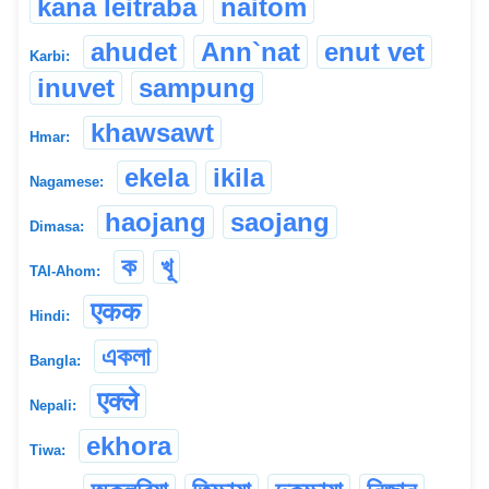
kana leitraba
naitom
ahudet
Ann`nat
enut vet
Karbi:
inuvet
sampung
khawsawt
Hmar:
ekela
ikila
Nagamese:
haojang
saojang
Dimasa:
ক
খূ
TAI-Ahom:
एकक
Hindi:
একলা
Bangla:
एक्ले
Nepali:
ekhora
Tiwa: