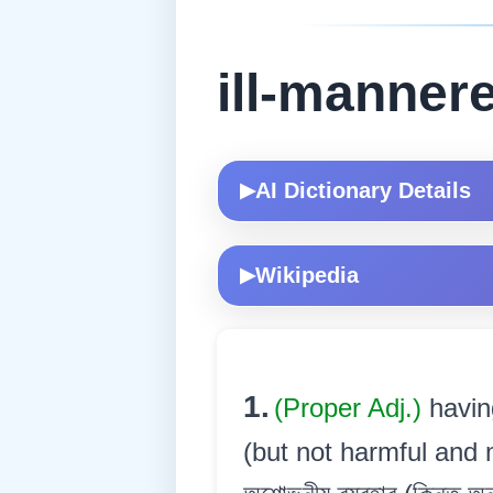
ill-manner
AI Dictionary Details
▶
Wikipedia
▶
1.
(Proper Adj.)
havin
(but not harmful and m