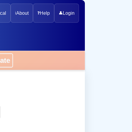
cal
ℹ️
About
❓
Help
👤
Login
onate