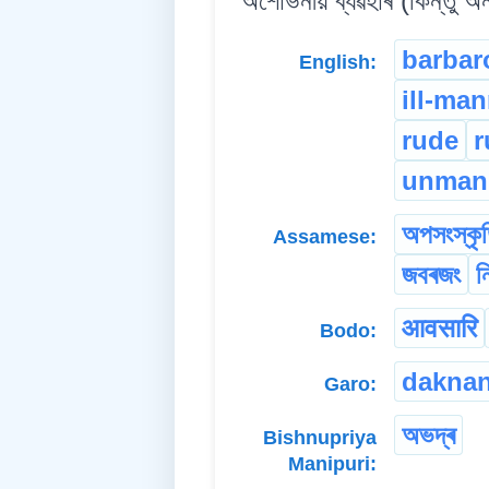
অশোভনীয় ব্যৱহাৰ (কিন্তু অ
barbar
English:
ill-ma
rude
r
unman
অপসংস্কৃ
Assamese:
জবৰজং
ন
आवसारि
Bodo:
daknan
Garo:
অভদ্ৰ
Bishnupriya
Manipuri: