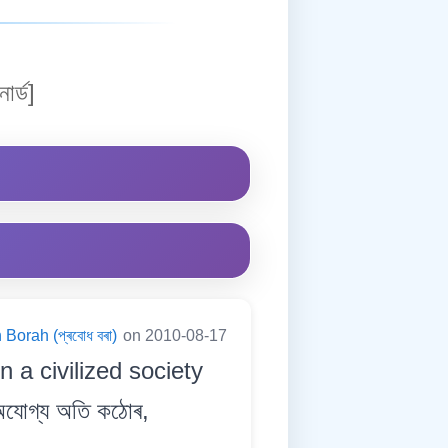
াৰ্ড]
Borah (প্ৰবোধ বৰা)
on 2010-08-17
n a civilized society
যোগ্য অতি কঠোৰ,