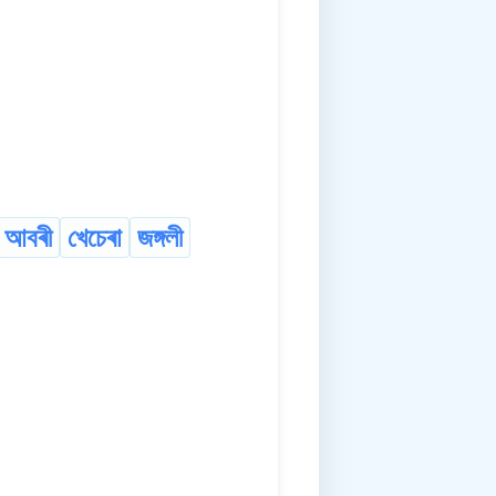
আবৰী
খেচেৰা
জঙ্গলী