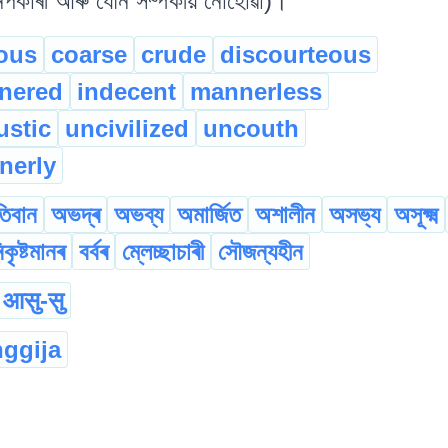
নপকাৰী আৰু যৌন সম্পৰ্কীয় নোহোৱা)।
ous
coarse
crude
discourteous
nnered
indecent
mannerless
ustic
uncivilized
uncouth
nerly
তিবান
অভদ্ৰ
অভব্য
অমাৰ্জিত
অশালীন
অসভ্য
অসূক্ষ্ম
িকৃষ্টমানৰ
বৰ্বৰ
ম্লেচ্ছাচাৰী
সৌজন্যহীন
आसु-सु
ggija