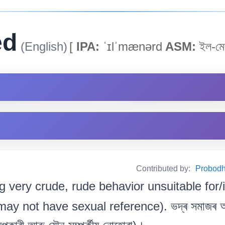
ed
(English)
[
IPA:
ˈɪlˈmænərd
ASM:
ইল-মেন
Contributed by:
Probodh 
g very crude, rude behavior unsuitable for/i
ay not have sexual reference). ভদ্ৰ সমাজৰ অ