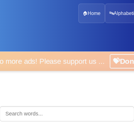
🏠
Home
🔤
Alphabeti
 more ads! Please support us ...
💝D