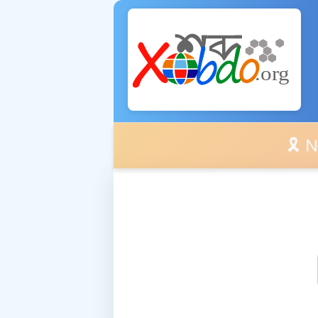
🎗️ No