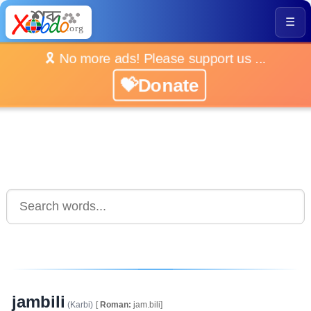
☰
🎗️ No more ads! Please support us ...
💝Donate
jambili
(Karbi)
[
Roman:
jam.bili]