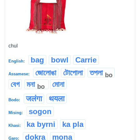
chul
bag
bowl
Carrie
English:
জোলোঙা
টোপোলা
তপলা
bo
Assamese:
বেগ
মনা
মোনা
bo
जलंगा
थयला
Bodo:
sogon
Mising:
ka byrni
ka pla
Khasi:
dokra
mona
Garo: