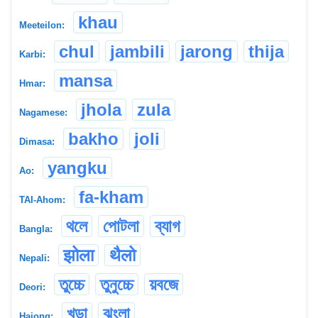
khau
Meeteilon:
chul
jambili
jarong
thija
Karbi:
mansa
Hmar:
jhola
zula
Nagamese:
bakho
joli
Dimasa:
yangku
Ao:
fa-kham
TAI-Ahom:
থলে
পোটলা
ব্যাগ
Bangla:
झोला
थैलो
Nepali:
তুচ্চে
তুনুচ্চে
য়বজে
Deori:
খুড়া
ঝুংলা
Hajong: