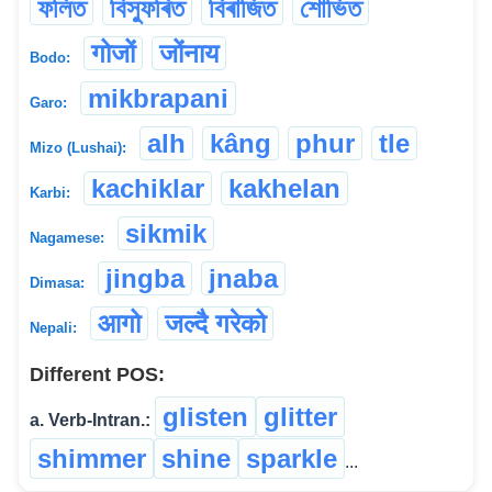
ফলিত
বিস্ফুৰিত
বিৰাজিত
শোভিত
गोजों
जोंनाय
Bodo:
mikbrapani
Garo:
alh
kâng
phur
tle
Mizo (Lushai):
kachiklar
kakhelan
Karbi:
sikmik
Nagamese:
jingba
jnaba
Dimasa:
आगो
जल्दै गरेको
Nepali:
Different POS:
glisten
glitter
a. Verb-Intran.:
shimmer
shine
sparkle
...