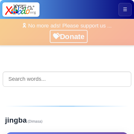
☰
🎗️ No more ads! Please support us ...
💝Donate
jingba
(Dimasa)