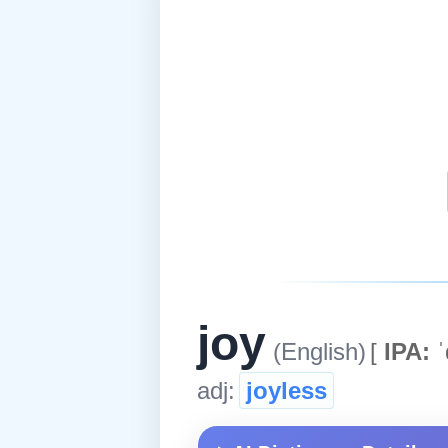
joy
(English)
[
IPA:
ˈ
adj:
joyless