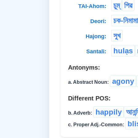
চুম্
পিৱ
TAI-Ahom:
চক-নিমামা
Deori:
সুখ
Hajong:
hulạs
Santali:
Antonyms:
agony
a. Abstract Noun:
Different POS:
happily
আনন্
b. Adverb:
bli
c. Proper Adj.-Common: