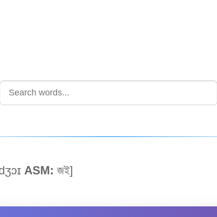
dʒɔɪ
ASM:
জই]