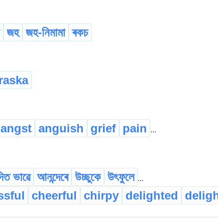
জহ
জহ-নিমামা
ৰকচ
raska
angst
anguish
grief
pain
...
দিত ভাৱে
আনন্দেৰে
উচ্ছুকে
উৎফুলে
...
ssful
cheerful
chirpy
delighted
deligh