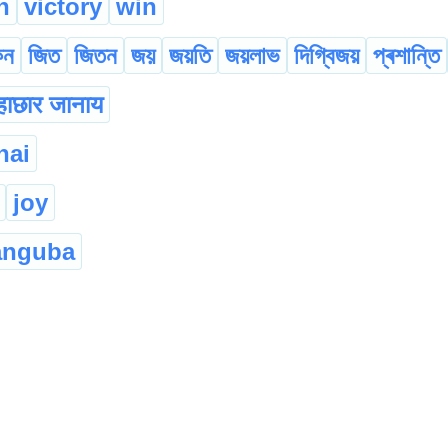
h
victory
win
কন
জিত
জিতন
জয়
জয়তি
জয়লাভ
দিগ্বিজয়
প্ৰশান্তি
रहाछार जानाय
hai
joy
anguba