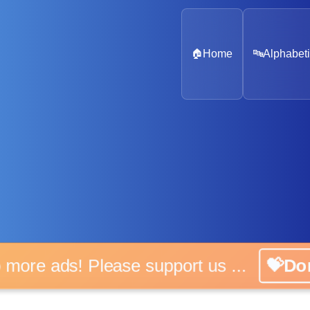
🏠
Home
🔤
Alphabeti
No more ads! Please support us ...
💝Don