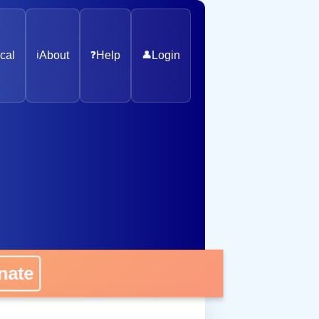
cal
ℹ️
About
❓
Help
👤
Login
ate