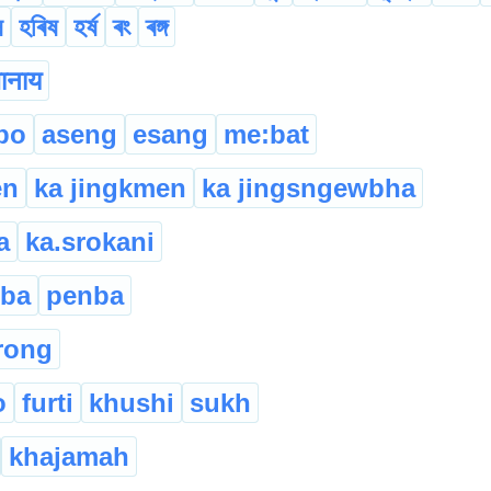
ষ
হৰিষ
হৰ্ষ
ৰং
ৰঙ্গ
जानाय
po
aseng
esang
me:bat
en
ka jingkmen
ka jingsngewbha
a
ka.srokani
iba
penba
rong
o
furti
khushi
sukh
khajamah