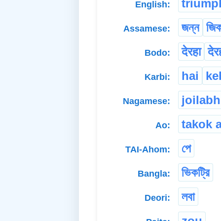
triump
English:
জন্ন
জি
Assamese:
देरहा
दे
Bodo:
hai
ke
Karbi:
joilabh
Nagamese:
takok 
Ao:
পে
TAI-Ahom:
ভিকট্রি
Bangla:
লবা
Deori:
zou