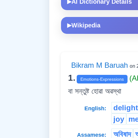
AI Dictionary Details
▶
Wikipedia
▶
Bikram M Baruah
on 
1.
(A
Emotions-Expressions
বা সন্তুষ্ট হোৱা অৱস্থা
delight
English:
joy
me
অবিষাদ
আ
Assamese: