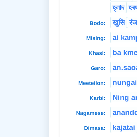
হ্লাদ
হৰ
खुसि
रं
Bodo:
ai kam
Mising:
ba km
Khasi:
an.sao
Garo:
nunga
Meeteilon:
Ning a
Karbi:
anand
Nagamese:
kajatai
Dimasa: