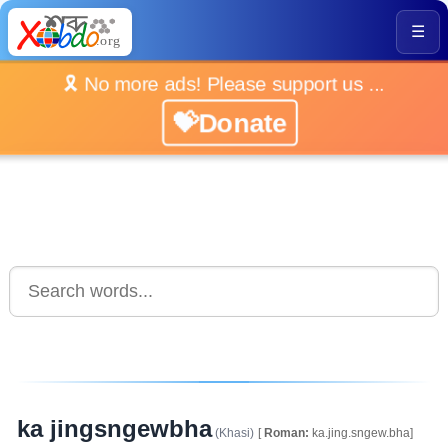
☰
🎗️ No more ads! Please support us ...
💝Donate
ka jingsngewbha
(Khasi)
[
Roman:
ka.jing.sngew.bha]