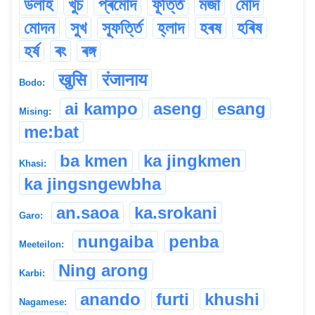
উলাহ
খুচ
প্ৰমোদ
ফূৰ্ত্তি
মজা
মোদ
মোদন
সুখ
স্ফূৰ্ত্তি
হ্লাদ
হৰষ
হৰিষ
হৰ্ষ
ৰং
ৰঙ্গ
खुसि
रंजानाय
Bodo:
ai kampo
aseng
esang
Mising:
me:bat
ba kmen
ka jingkmen
Khasi:
ka jingsngewbha
an.saoa
ka.srokani
Garo:
nungaiba
penba
Meeteilon:
Ning arong
Karbi:
anando
furti
khushi
Nagamese: