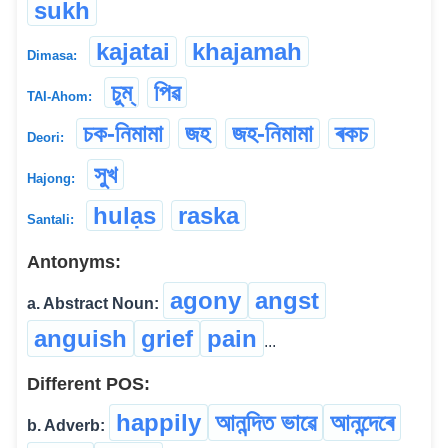
sukh
kajatai
khajamah
Dimasa:
চুম্
পিৱ
TAI-Ahom:
চক-নিমামা
জহ
জহ-নিমামা
ৰকচ
Deori:
সুখ
Hajong:
hulạs
raska
Santali:
Antonyms:
agony
angst
a. Abstract Noun:
anguish
grief
pain
...
Different POS:
happily
আনন্দিত ভাৱে
আনন্দেৰে
b. Adverb: