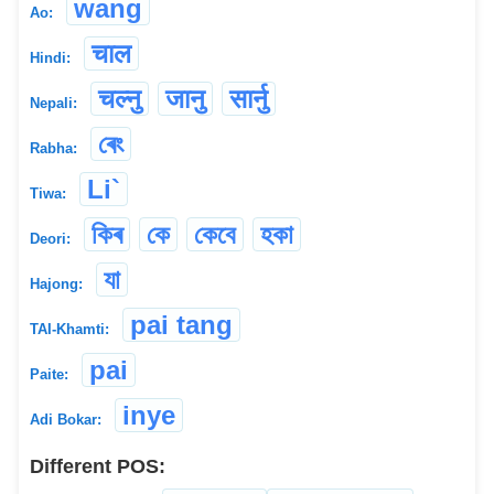
wang
Ao:
चाल
Hindi:
चल्नु
जानु
सार्नु
Nepali:
ৰেং
Rabha:
Li`
Tiwa:
কিৰ
কে
কেবে
হকা
Deori:
যা
Hajong:
pai tang
TAI-Khamti:
pai
Paite:
inye
Adi Bokar:
Different POS: