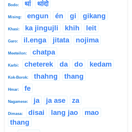
थां
थांदो
Bodo:
engun
én
gi
gikang
Mising:
ka jingujli
khih
leit
Khasi:
il.enga
jitata
nojima
Garo:
chatpa
Meeteilon:
cheterek
da
do
kedam
Karbi:
thahng
thang
Kok-Borok:
fe
Hmar:
ja
ja ase
za
Nagamese:
disai
lang jao
mao
Dimasa:
thang