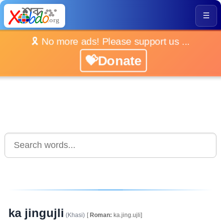
☰
🎗️ No more ads! Please support us ...
💝Donate
ka jingujli
(Khasi)
[
Roman:
ka.jing.ujli]