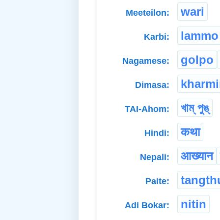
wari
Meeteilon:
lammo
Karbi:
golpo
Nagamese:
kharmi
Dimasa:
খাম্ পুঙ্
TAI-Ahom:
कथा
Hindi:
आख्यान
Nepali:
tangth
Paite:
nitin
Adi Bokar: