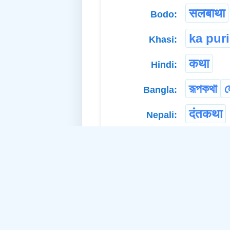
सलबाथा
Bodo:
ka pur
Khasi:
कथा
Hindi:
রূপকথা
ল
Bangla:
दंतकथा
Nepali:
Related Idea:
story
t
a. Abstract Noun: