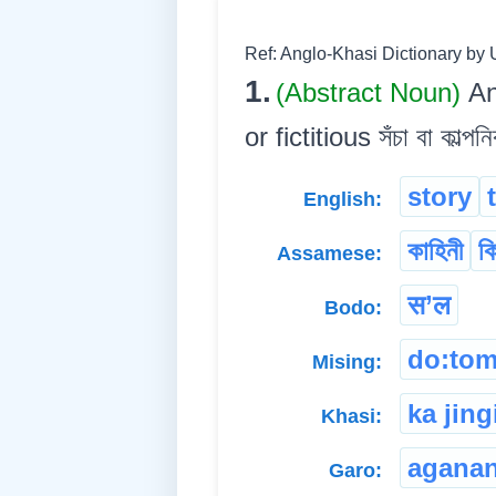
Ref: Anglo-Khasi Dictionary by 
1.
(Abstract Noun)
An
or fictitious সঁচা বা কাল্পন
story
English:
কাহিনী
কি
Assamese:
स’ल
Bodo:
do:to
Mising:
ka jin
Khasi:
aganan
Garo: