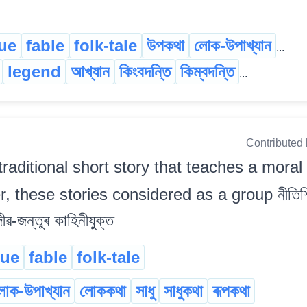
ue
fable
folk-tale
উপকথা
লোক-উপাখ্যান
...
legend
আখ্যান
কিংবদন্তি
কিম্বদন্তি
...
Contributed
traditional short story that teaches a moral
 these stories considered as a group নীতিশিক্ষ
ীৱ-জন্তুৰ কাহিনীযুক্ত
gue
fable
folk-tale
োক-উপাখ্যান
লোককথা
সাধু
সাধুকথা
ৰূপকথা