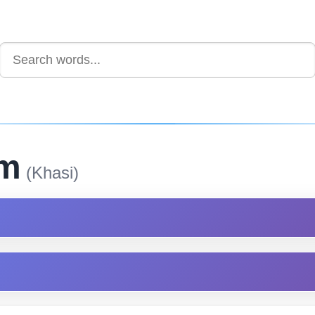
am
(Khasi)