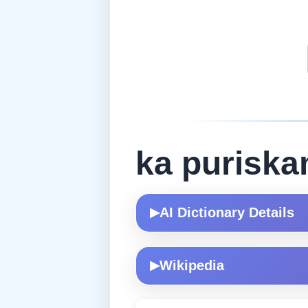
ka purisk
AI Dictionary Details
▶
Wikipedia
▶