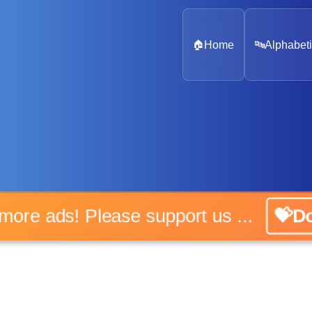
🏠
Home
🔤
Alphabeti
o more ads! Please support us ...
💝Do