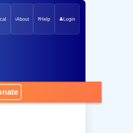
cal
ℹ️
About
❓
Help
👤
Login
nate