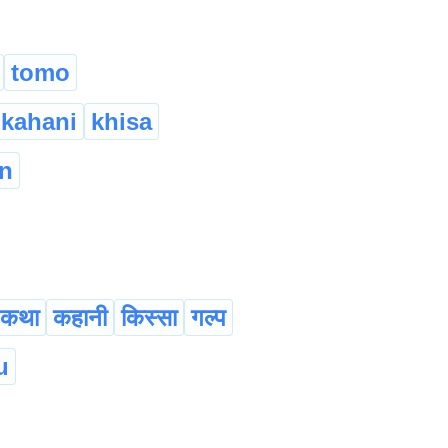
tomo
kahani
khisa
n
कथा
कहानी
किस्सा
गल्प
u