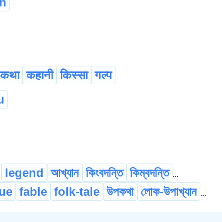
n
कथा
कहानी
किस्सा
गल्प
u
legend
আখ্যান
কিংবদন্তি
কিম্বদন্তি
...
ue
fable
folk-tale
উপকথা
লোক-উপাখ্যান
...