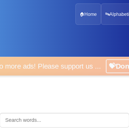
🏠
Home
🔤
Alphabeti
 more ads! Please support us ...
💝D