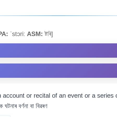
PA:
ˈstɔriː
ASM:
ষ্টৰি]
 account or recital of an event or a series 
িক ঘটনাৰ বৰ্ণনা বা বিৱৰণ