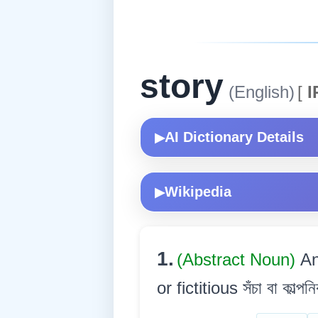
story
(English)
[
I
AI Dictionary Details
▶
Wikipedia
▶
1.
(Abstract Noun)
An
or fictitious সঁচা বা কাল্পন