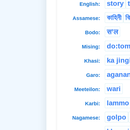
story
English:
কাহিনী
কি
Assamese:
स’ल
Bodo:
do:to
Mising:
ka jin
Khasi:
aganan
Garo:
wari
Meeteilon:
lammo
Karbi:
golpo
Nagamese: