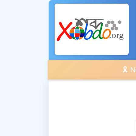
🎗️ No