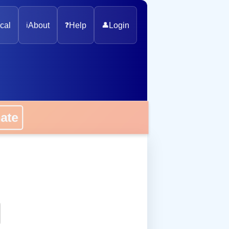
cal
ℹ️
About
❓
Help
👤
Login
onate