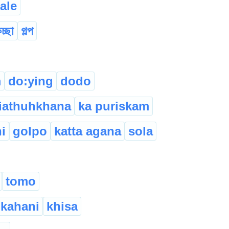
tale
চ্ছা
গল্প
m
do:ying
dodo
giathuhkhana
ka puriskam
i
golpo
katta agana
sola
tomo
kahani
khisa