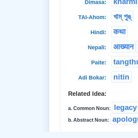
kharmi
Dimasa:
খাম্ পুঙ্
TAI-Ahom:
कथा
Hindi:
आख्यान
Nepali:
tangth
Paite:
nitin
Adi Bokar:
Related Idea:
legacy
a. Common Noun:
apolog
b. Abstract Noun: