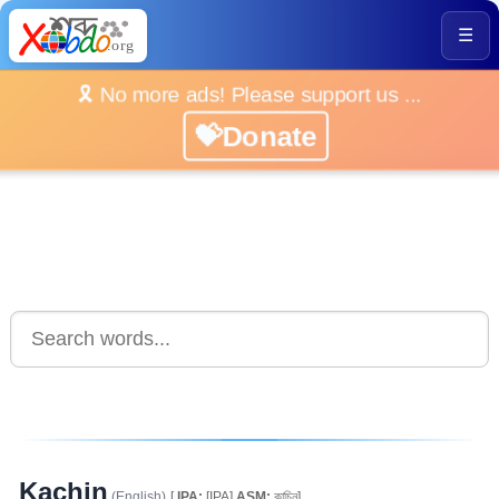
☰
🎗️ No more ads! Please support us ...
💝Donate
Kachin
(English)
[
IPA:
[IPA]
ASM:
কাচিন]