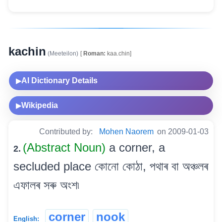
kachin
(Meeteilon)
[
Roman:
kaa.chin]
AI Dictionary Details
▶
Wikipedia
▶
Contributed by:
Mohen Naorem
on 2009-01-03
(Abstract Noun)
a corner, a
2.
secluded place কোনো কোঠা, পথাৰ বা অঞ্চলৰ
এফালৰ সৰু অংশ৷
corner
nook
English: