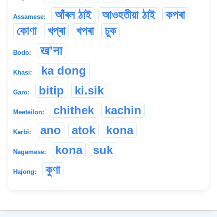
আঁৰল ঠাই
আওহতীয়া ঠাই
কপৰা
Assamese:
কোণা
খপ্ৰা
খপৰা
চুক
ख’ना
Bodo:
ka dong
Khasi:
bitip
ki.sik
Garo:
chithek
kachin
Meeteilon:
ano
atok
kona
Karbi:
kona
suk
Nagamese:
কুণা
Hajong: