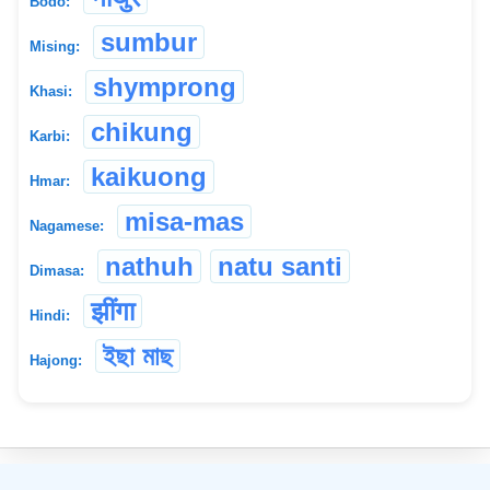
Bodo:
sumbur
Mising:
shymprong
Khasi:
chikung
Karbi:
kaikuong
Hmar:
misa-mas
Nagamese:
nathuh
natu santi
Dimasa:
झींगा
Hindi:
ইছা মাছ
Hajong:
©
2026
xobdo.org - a dictionary by you, for you, of you !!