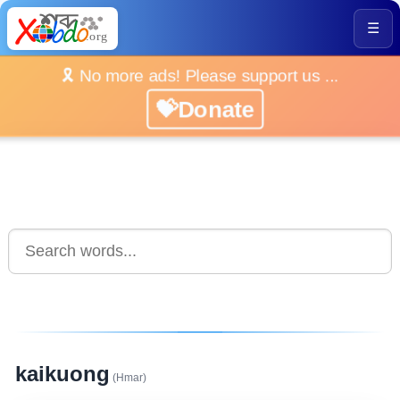
☰
🎗️ No more ads! Please support us ...
💝Donate
kaikuong
(Hmar)