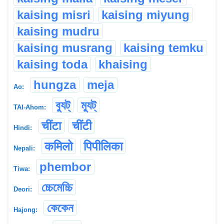
kaising misri
kaising miyung
kaising mudru
kaising musrang
kaising temku
kaising toda
khaising
hungza
meja
Ao:
ব্যুট্
ম্যুট্
TAI-Ahom:
चींटा
चींटी
Hindi:
कमिलो
पिपीलिका
Nepali:
phembor
Tiwa:
চ্চেমেচ্চি
Deori:
কেকেন
Hajong: