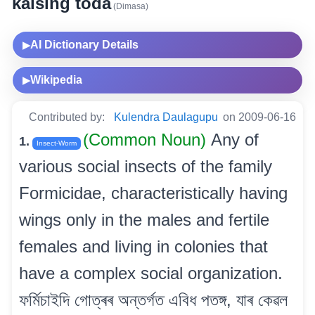
kaising toda
(Dimasa)
AI Dictionary Details
▶
Wikipedia
▶
Contributed by:
Kulendra Daulagupu
on 2009-06-16
(Common Noun)
Any of
1.
Insect-Worm
various social insects of the family
Formicidae, characteristically having
wings only in the males and fertile
females and living in colonies that
have a complex social organization.
ফৰ্মিচাইদি গোত্ৰৰ অন্তৰ্গত এবিধ পতঙ্গ, যাৰ কেৱল