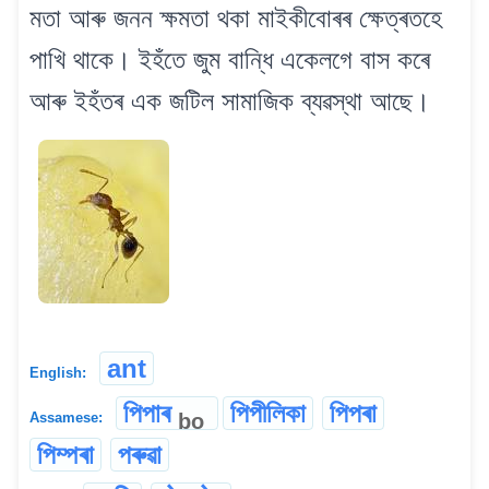
মতা আৰু জনন ক্ষমতা থকা মাইকীবোৰৰ ক্ষেত্ৰতহে
পাখি থাকে। ইহঁতে জুম বান্ধি একেলগে বাস কৰে
আৰু ইহঁতৰ এক জটিল সামাজিক ব্যৱস্থা আছে।
ant
English:
পিপাৰ
পিপীলিকা
পিপৰা
bo
Assamese:
পিম্পৰা
পৰুৱা