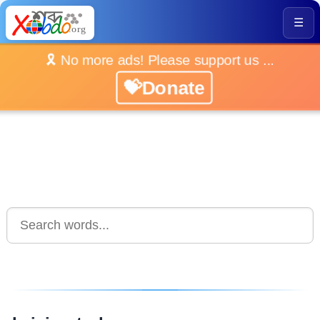
☰
🎗️ No more ads! Please support us ...
💝Donate