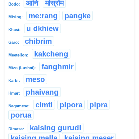
आनि
मोस्रोम
Bodo:
me:rang
pangke
Mising:
u dkhiew
Khasi:
chibrim
Garo:
kakcheng
Meeteilon:
fanghmir
Mizo (Lushai):
meso
Karbi:
phaivang
Hmar:
cimti
pipora
pipra
Nagamese:
porua
kaising gurudi
Dimasa:
kaising malla
kaising meser