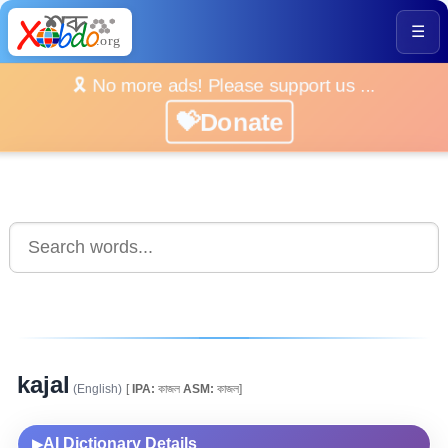
☰
🎗️ No more ads! Please support us ...
💝Donate
kajal
(English)
[
IPA:
কাজল
ASM:
কাজল]
AI Dictionary Details
▶