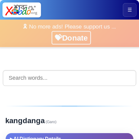
☰
🎗️ No more ads! Please support us ...
💝Donate
kangdanga
(Garo)
AI Dictionary Details