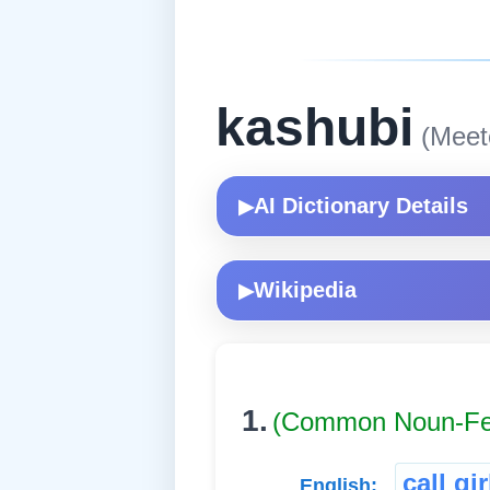
kashubi
(Meete
AI Dictionary Details
▶
Wikipedia
▶
1.
(Common Noun-Fe
call gir
English: