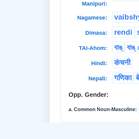
Manipuri:
vaibsh
Nagamese:
rendi
Dimasa:
বাঙ্
বাঙ্
TAI-Ahom:
कंचनी
Hindi:
गणिका
ब
Nepali:
Opp. Gender:
a. Common Noun-Masculine: