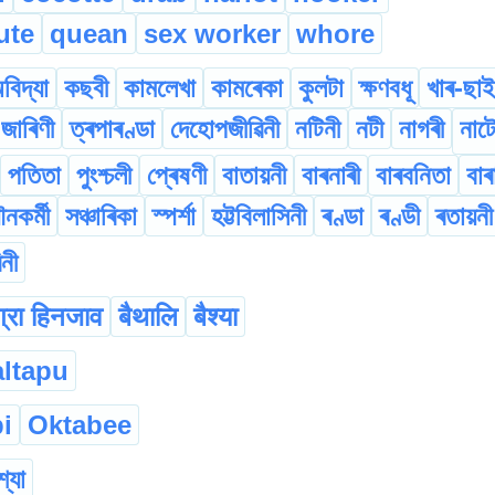
ute
quean
sex worker
whore
বিদ্যা
কছবী
কামলেখা
কামৰেকা
কুলটা
ক্ষণবধূ
খাৰ-ছাই
জাৰিণী
ত্ৰপাৰণ্ডা
দেহোপজীৱিনী
নটিনী
নটী
নাগৰী
নাটে
পতিতা
পুংশ্চলী
প্ৰেষণী
বাতায়নী
বাৰনাৰী
বাৰবনিতা
বাৰা
নকৰ্মী
সঞ্চাৰিকা
স্পৰ্শা
হট্টবিলাসিনী
ৰণ্ডা
ৰণ্ডী
ৰতায়নী
নী
ग्रा हिनजाव
बैथालि
बैश्या
altapu
i
Oktabee
শ্যা