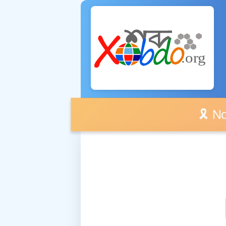
🎗️ No