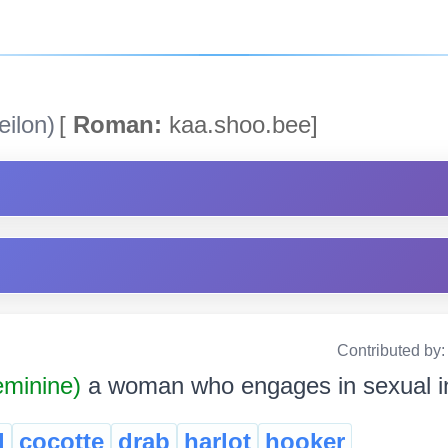
ilon)
[
Roman:
kaa.shoo.bee]
Contributed by
minine)
a woman who engages in sexual i
l
cocotte
drab
harlot
hooker