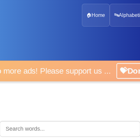
🏠
Home
🔤
Alphabeti
 more ads! Please support us ...
💝D