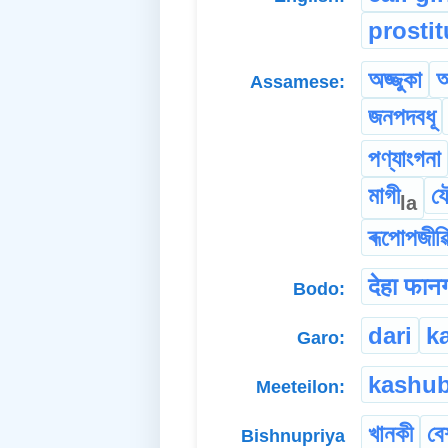
prostit
অজ্জুকা
অ
Assamese:
জনপদবধূ
পণ্যাংগনা
মাগী
যৌ
la
ৰূপোপজীৱি
देहा फान
Bodo:
dari
k
Garo:
kashub
Meeteilon:
খানকী
বে
Bishnupriya