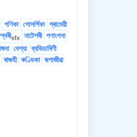
গণিকা
গোসৰ্পিকা
গ্ৰামেয়ী
শ্বৰী
নাটেশৰী
পণাংগনা
sfx
ঙ্গনা
বেশ্যা
ব্যভিচাৰিণী
ৰাজহী
ৰুণ্ডিকা
ৰূপাজীৱা