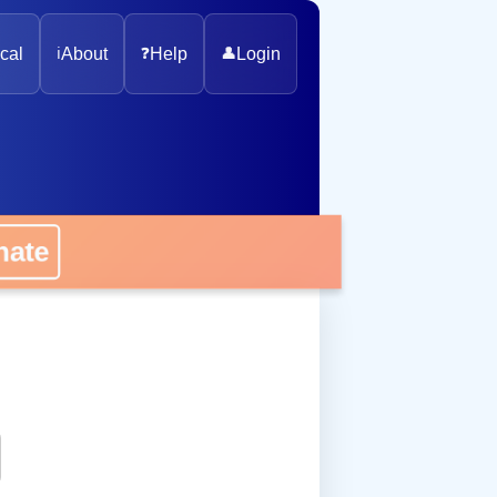
cal
ℹ️
About
❓
Help
👤
Login
onate