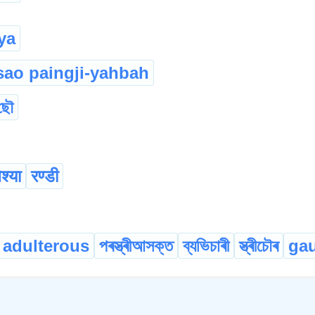
ya
sao paingji-yahbah
 ছৌ
ेश्या
रण्डी
adulterous
পৰস্ত্ৰীআসক্ত
ব্যভিচাৰী
স্ত্ৰীচৌৰ
ga