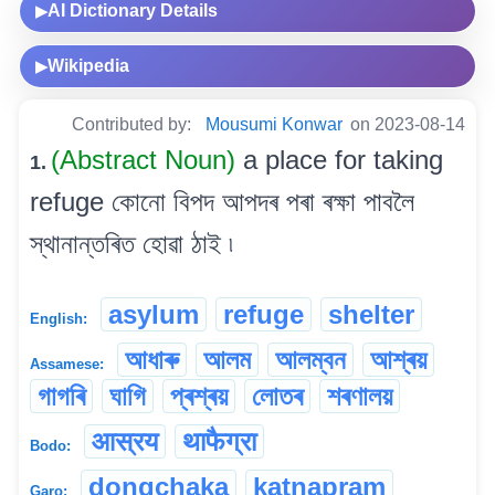
AI Dictionary Details
▶
Wikipedia
▶
Contributed by:
Mousumi Konwar
on 2023-08-14
(Abstract Noun)
a place for taking
1.
refuge কোনো বিপদ আপদৰ পৰা ৰক্ষা পাবলৈ
স্থানান্তৰিত হোৱা ঠাই ৷
asylum
refuge
shelter
English:
আধাৰু
আলম
আলম্বন
আশ্ৰয়
Assamese:
গাগৰি
ঘাগি
প্ৰশ্ৰয়
লোতৰ
শৰণালয়
आस्रय
थाफैग्रा
Bodo:
dongchaka
katnapram
Garo: