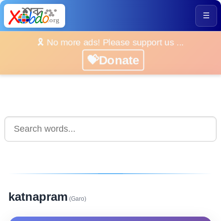
☰
🎗️ No more ads! Please support us ...
💝Donate
katnapram
(Garo)