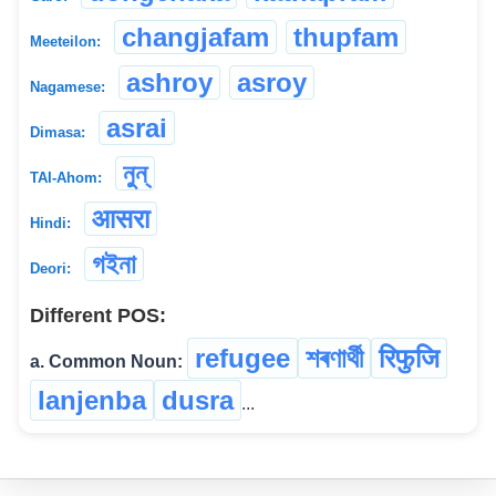
changjafam
thupfam
Meeteilon:
ashroy
asroy
Nagamese:
asrai
Dimasa:
নুন্
TAI-Ahom:
आसरा
Hindi:
গইনা
Deori:
Different POS:
refugee
শৰণাৰ্থী
रिफुजि
a. Common Noun:
lanjenba
dusra
...