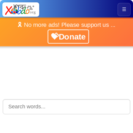
☰
🎗️ No more ads! Please support us ...
💝Donate