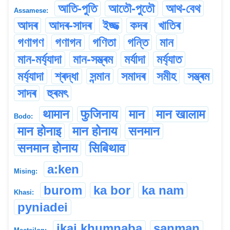
আতি-পুতি
আতৌ-পুতৌ
আথ-বেথ
Assamese:
আদৰ
আদৰ-সাদৰ
ইজ্জত্‍
কদৰ
খাতিৰ
গণাগণ
গণাগন
গণিতা
গন্তি
মান
মান-মৰ্য্যাদা
মান-সম্ভ্ৰম
মৰ্যাদা
মৰ্য্যাত
মৰ্য্যাদা
শ্ৰদ্ধা
সন্মান
সমাদৰ
সমীহ
সম্ভ্ৰম
সাদৰ
হুৰমৎ
थामान
फुजिनाय
मान
मान खालाम
Bodo:
मान होनाइ
मान होनाय
सनमान
सनमान होनाय
सिबिथाव
a:ken
Mising:
burom
ka bor
ka nam
Khasi:
pyniadei
ikai khumnaba
sanman