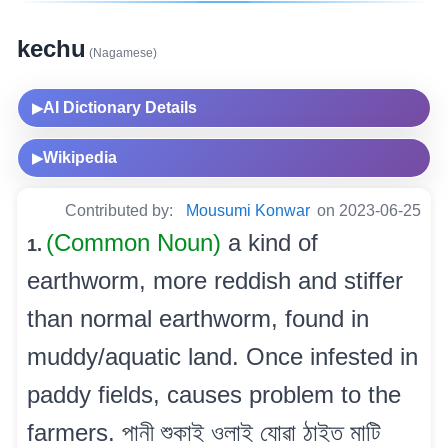
kechu
(Nagamese)
AI Dictionary Details
▶
Wikipedia
▶
Contributed by:
Mousumi Konwar
on 2023-06-25
(Common Noun)
a kind of
1.
earthworm, more reddish and stiffer
than normal earthworm, found in
muddy/aquatic land. Once infested in
paddy fields, causes problem to the
farmers. পানী শুকাই ওলাই যোৱা ঠাইত মাটি