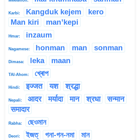
Meeteilon:
Kangduk kejem
kero
Karbi:
Man kiri
man’kepi
inzaum
Hmar:
honman
man
sonman
Nagamese:
leka
maan
Dimasa:
খ্ৰোপ
TAI-Ahom:
इज्जत
यश
श्रद्धा
Hindi:
आदर
मर्यादा
मान
श्रधा
सन्मान
Nepali:
समादार
ছেওমান
Rabha:
ইজত্
গনা-গন-নমা
মান
Deori: