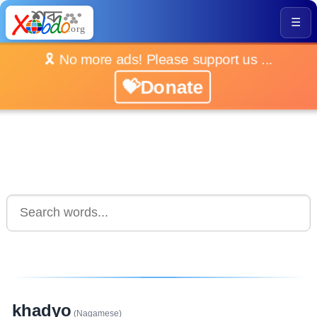
☰
🎗️ No more ads! Please support us ...
💝Donate
khadyo
(Nagamese)