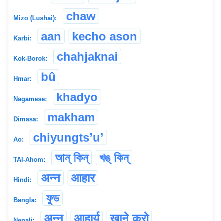
chaw
Mizo (Lushai):
aan
kecho ason
Karbi:
chahjaknai
Kok-Borok:
bû
Hmar:
khadyo
Nagamese:
makham
Dimasa:
chiyungts’u’
Ao:
আন্ কিন্
খঙ্ কিন্
TAI-Ahom:
अन्न
आहार
Hindi:
ফুড
Bangla:
अन्न
आहार्य
खाने कुरो
Nepali: