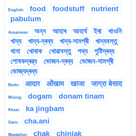
food
foodstuff
nutrient
English:
pabulum
অন্ন
আহাৰ
আহাৰ্য
ইৰা
খাওনি
Assamese:
খাদ্য
খাদ্য-দ্ৰব্য
খাদ্য-সামগ্ৰী
খাদ্যবস্তু
খানা
খোৰাক
খোৱাবস্তু
পথ্য
পুষ্টিদ্ৰব্য
পোষকদ্ৰৱ্য
ভোজন-দ্ৰব্য
ভোজন-সামগ্ৰী
ভোজ্যদ্ৰব্য
आदार
ओंखाम
खाजा
जाग्रा बेसाद
Bodo:
dogam
donam tinam
Mising:
ka jingbam
Khasi:
cha.ani
Garo:
chak
chinjak
Meeteilon: