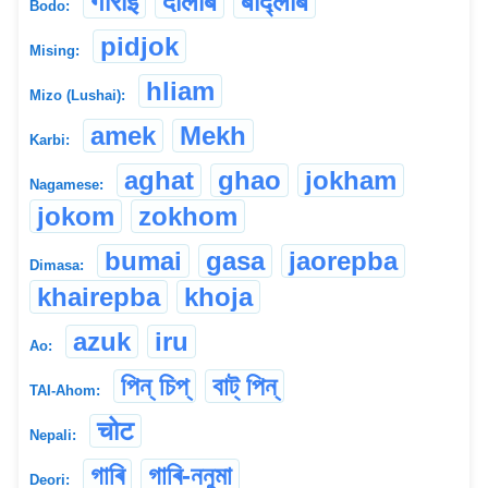
गाराइ
दोलाब
बोद्लाब
Bodo:
pidjok
Mising:
hliam
Mizo (Lushai):
amek
Mekh
Karbi:
aghat
ghao
jokham
Nagamese:
jokom
zokhom
bumai
gasa
jaorepba
Dimasa:
khairepba
khoja
azuk
iru
Ao:
পিন্ চিপ্
বাট্ পিন্
TAI-Ahom:
चोट
Nepali:
গাৰি
গাৰি-ননুমা
Deori: