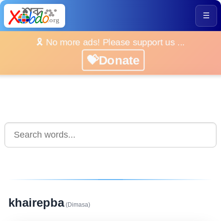
☰
🎗️ No more ads! Please support us ...
💝Donate
khairepba
(Dimasa)