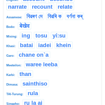
narrate
recount
relate
বিৱৰণ দে
বিৱৰি ক
বৰ্ণনা কৰ্
Assamese:
बेखेव
Bodo:
ing
tosu
yí:su
Mising:
batai
iadei
khein
Khasi:
chane on`a
Garo:
waree leeba
Meeteilon:
than
Karbi:
sainthiso
Dimasa:
rula
TAI-Turung:
ru la ai
Singpho: