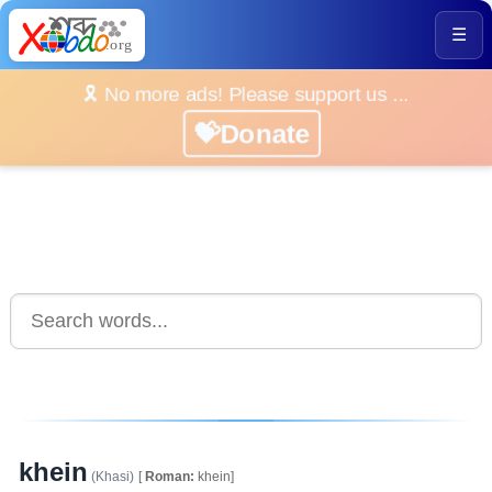
☰
🎗️ No more ads! Please support us ...
💝Donate
khein
(Khasi)
[
Roman:
khein]