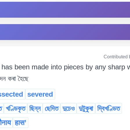
Contributed 
 has been made into pieces by any sharp 
ছেদন কৰা হৈছে
ssected
severed
ত
খণ্ডিকৃত
ছিন্ন
ছেদিত
দুচেও
দুটুকুৰা
দ্বিখণ্ডিত
ौनाय
हास’