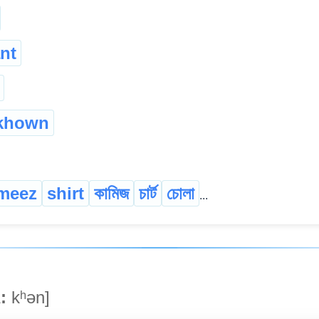
nt
khown
meez
shirt
কামিজ
চাৰ্ট
চোলা
...
:
kʰən]