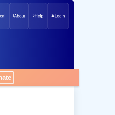
cal
ℹ️
About
❓
Help
👤
Login
nate