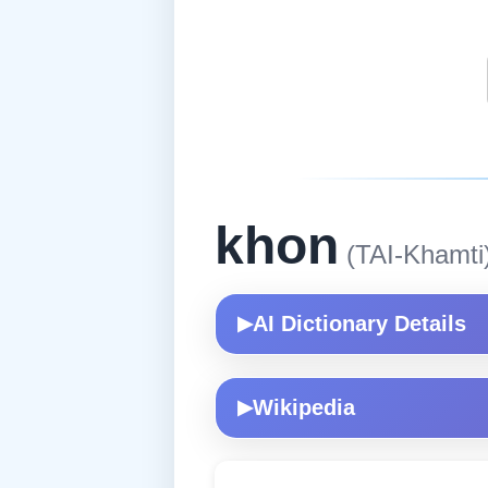
khon
(TAI-Khamti
AI Dictionary Details
▶
Wikipedia
▶