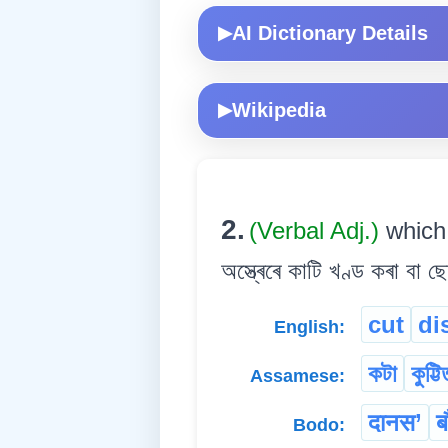
AI Dictionary Details
▶
Wikipedia
▶
2.
(Verbal Adj.)
which
অস্ত্ৰেৰে কাটি খণ্ড কৰা বা 
cut
di
English:
কটা
কুট্টি
Assamese:
दानस’
ब
Bodo: