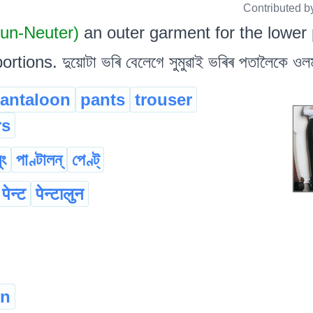
Contributed b
oun-Neuter)
an outer garment for the lower 
rtions. দুয়োটা ভৰি বেলেগে সুমুৱাই ভৰিৰ পতালৈকে ওলম
antaloon
pants
trouser
rs
ুং
পাণ্টালন্
পেণ্ট্
पेन्ट
पेन्टालुन
en