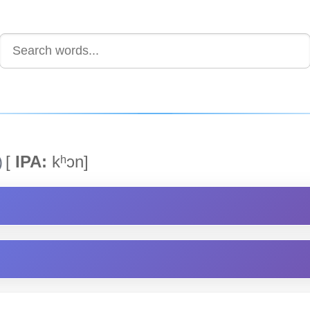
)
[
IPA:
kʰɔn]