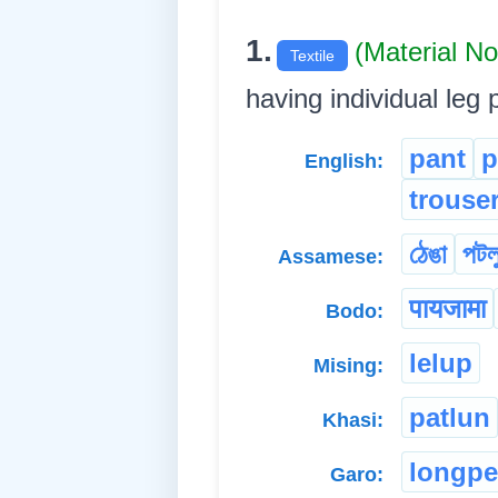
1.
(Material N
Textile
having individual leg po
pant
p
English:
trouse
ঠেঙা
পটল
Assamese:
पायजामा
Bodo:
lelup
Mising:
patlun
Khasi:
longp
Garo: