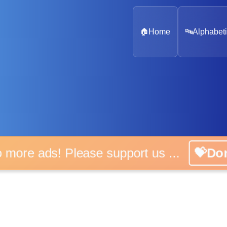
🏠
Home
🔤
Alphabeti
o more ads! Please support us ...
💝Do