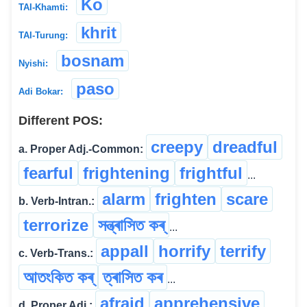
Ko
TAI-Khamti:
khrit
TAI-Turung:
bosnam
Nyishi:
paso
Adi Bokar:
Different POS:
creepy
dreadful
a. Proper Adj.-Common:
fearful
frightening
frightful
...
alarm
frighten
scare
b. Verb-Intran.:
terrorize
সন্ত্ৰাসিত কৰ্
...
appall
horrify
terrify
c. Verb-Trans.:
আতংকিত কৰ্
ত্ৰাসিত কৰ
...
afraid
apprehensive
d. Proper Adj.: