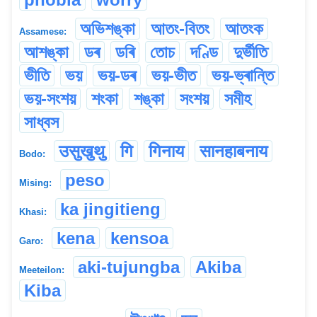
অভিশঙ্কা
আতং-বিতং
আতংক
Assamese:
আশঙ্কা
ডৰ
ডৰি
তোচ
দণ্ডি
দুৰ্ভীতি
ভীতি
ভয়
ভয়-ডৰ
ভয়-ভীত
ভয়-ভ্ৰান্তি
ভয়-সংশয়
শংকা
শঙ্কা
সংশয়
সমীহ
সাধ্বস
उसुखुथु
गि
गिनाय
सानहाबनाय
Bodo:
peso
Mising:
ka jingitieng
Khasi:
kena
kensoa
Garo:
aki-tujungba
Akiba
Meeteilon:
Kiba