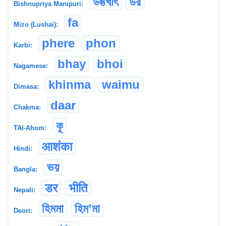
উঙখাৎ
ডর
Bishnupriya Manipuri:
fa
Mizo (Lushai):
phere
phon
Karbi:
bhay
bhoi
Nagamese:
khinma
waimu
Dimasa:
daar
Chakma:
কূ
TAI-Ahom:
आशंका
Hindi:
ভয়
Bangla:
डर
भीति
Nepali:
হিমমা
হিম’মা
Deori: