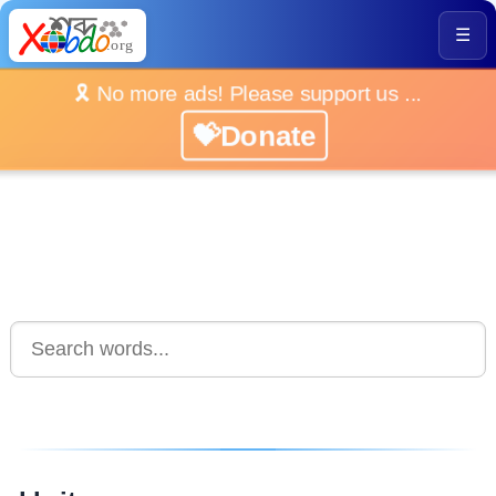
☰
🎗️ No more ads! Please support us ...
💝Donate