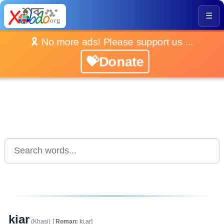
☰
🎗️ No more ads! Please support us ...
💝Donate
kiar
(Khasi)
[
Roman:
ki.ar]