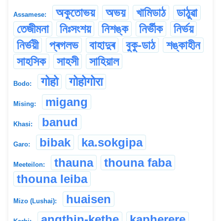
অকুতোভয়
অভয়
খামিডাঠ
ডাঠুৱা
Assamese:
তেজীমনা
নিঃসংশয়
নিশঙ্ক
নিৰ্ভীক
নিৰ্ভয়
নিৰ্ভয়ী
প্ৰগলভ
বাহাদুৰ
বুকু-ডাঠ
শঙ্কাহীন
সাহসিক
সাহসী
সাহিয়াল
गोहो
गोहोगोरा
Bodo:
migang
Mising:
banud
Khasi:
bibak
ka.sokgipa
Garo:
thauna
thouna faba
Meeteilon:
thouna leiba
huaisen
Mizo (Lushai):
angthin-kethe
kapherere