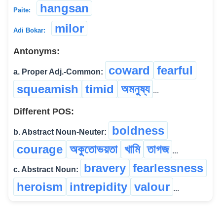
hangsan
Paite:
milor
Adi Bokar:
Antonyms:
coward
fearful
a. Proper Adj.-Common:
squeamish
timid
অমনুষ্য
...
Different POS:
boldness
b. Abstract Noun-Neuter:
courage
অকুতোভয়তা
খামি
তাগজ
...
bravery
fearlessness
c. Abstract Noun:
heroism
intrepidity
valour
...