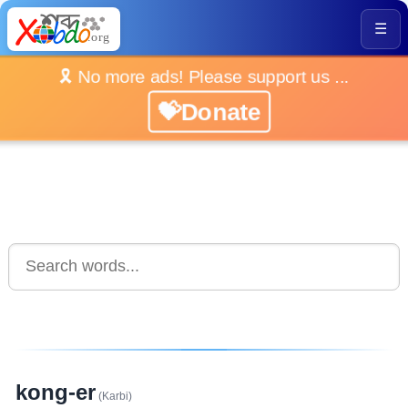
☰
🎗️ No more ads! Please support us ...
💝Donate
kong-er
(Karbi)