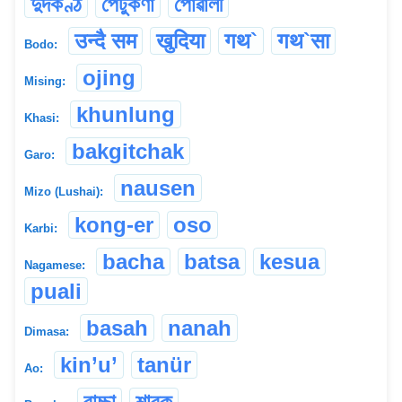
দুদকণ্ঠ
পেঁটুকণা
পোৱালী
उन्दै सम
खुदिया
गथ`
गथ`सा
Bodo:
ojing
Mising:
khunlung
Khasi:
bakgitchak
Garo:
nausen
Mizo (Lushai):
kong-er
oso
Karbi:
bacha
batsa
kesua
Nagamese:
puali
basah
nanah
Dimasa:
kin’u’
tanür
Ao:
বাচ্চা
শাবক