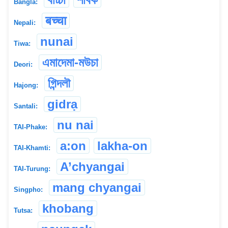
Bangla:
बच्चा
Nepali:
nunai
Tiwa:
এমাদেমা-মউচা
Deori:
গিন্দলৗ
Hajong:
gidrạ
Santali:
nu nai
TAI-Phake:
a:on
lakha-on
TAI-Khamti:
A’chyangai
TAI-Turung:
mang chyangai
Singpho:
khobang
Tutsa: