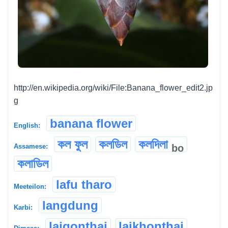
http://en.wikipedia.org/wiki/File:Banana_flower_edit2.jp
g
banana flower
English:
কল ফুল
কলডিল
কলদিলা
bo
Assamese:
কলাডিল
lafu tharo
Meeteilon:
langdung
Karbi:
laigonthai
laikhonthai