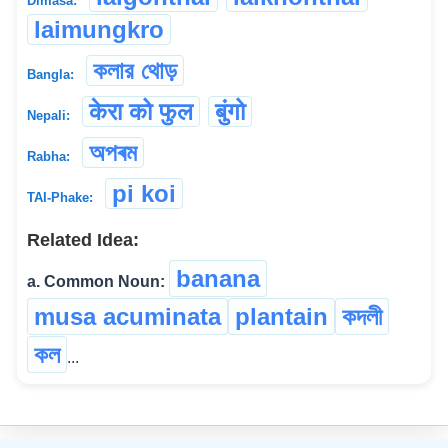
Dimasa:
laimungkro
কলার থোড়
Bangla:
केरा को फुल
बुंगो
Nepali:
অপৰম
Rabha:
pi koi
TAI-Phake:
Related Idea:
banana
a. Common Noun:
musa acuminata
plantain
কদলী
কল
...