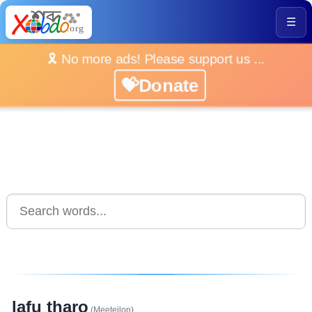
☰
🎗️ No more ads! Please support us ...
💝Donate
lafu tharo
(Meeteilon)