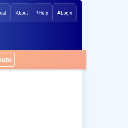
cal
ℹ️
About
❓
Help
👤
Login
onate