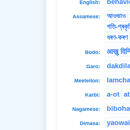
behavi
English:
আওভাও
Assamese:
গতি-প্ৰকৃ
ধৰণ-কৰণ
आखु दिन्
Bodo:
dakdil
Garo:
lamcha
Meeteilon:
a-ot
a
Karbi:
biboha
Nagamese:
yaowai
Dimasa: