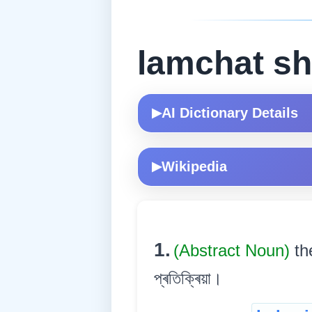
lamchat sh
AI Dictionary Details
▶
Wikipedia
▶
1.
(Abstract Noun)
th
প্ৰতিক্ৰিয়া।