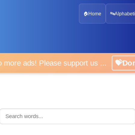
🏠
Home
🔤
Alphabeti
 more ads! Please support us ...
💝D