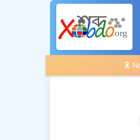
🎗️ No