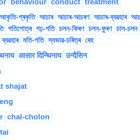
or
behaviour
conduct
treatment
আকৃতি-প্ৰকৃতি
আচাৰ
আচাৰ-আচৰণ
আচাৰ-ব্যৱহাৰ
আচ
তি
গতিগোত্ৰ
গঢ়-গতি
চলন-ফিৰণ
চলন-ফুৰণ
চাল-চলন
ব্যৱহাৰ
মতি-গতি
স্বভাৱ-চৰিত্ৰ
ৰেহ
थिनाय
आसार दिन्थिनाय
उन्दैसिन
a
t shajat
teng
r
chal-cholon
tai