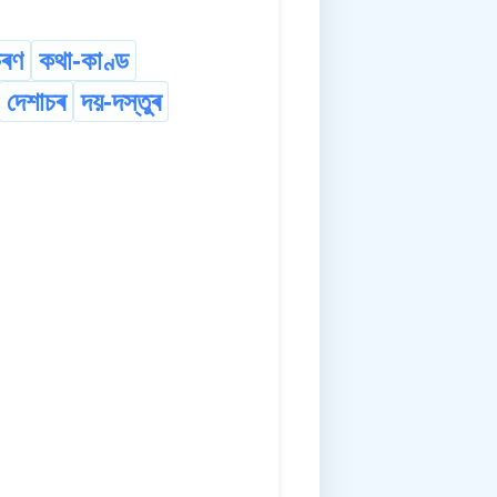
ৰণ
কথা-কাণ্ড
দেশাচৰ
দয়-দস্তুৰ