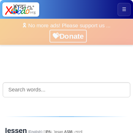
☰
🎗️ No more ads! Please support us ...
💝Donate
lessen
(English)
[
IPA:
ˈlesən
ASM:
লেচেন]