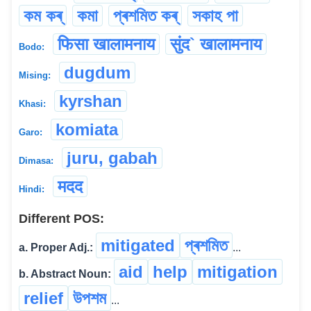
কম কৰ্
কমা
প্ৰশমিত কৰ্
সকাহ পা
फिसा खालामनाय
सुंद` खालामनाय
Bodo:
dugdum
Mising:
kyrshan
Khasi:
komiata
Garo:
juru, gabah
Dimasa:
मदद
Hindi:
Different POS:
mitigated
প্ৰশমিত
a. Proper Adj.:
...
aid
help
mitigation
b. Abstract Noun:
relief
উপশম
...