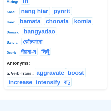
in
Mising:
nang hiar
pynrit
Khasi:
bamata
chonata
komia
Garo:
bangyadao
Dimasa:
কোঁচকানো
Bangla:
পঁয়ামা-ন
লিজুঁ
Deori:
Antonyms:
aggravate
boost
a. Verb-Trans.:
increase
intensify
বাঢ়্
...
©
2026
xobdo.org - a dictionary by you, for you, of you !!