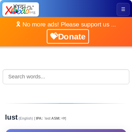
☰
🎗️ No more ads! Please support us ...
💝Donate
lust
(English)
[
IPA:
ˈləst
ASM:
লাষ্ট]