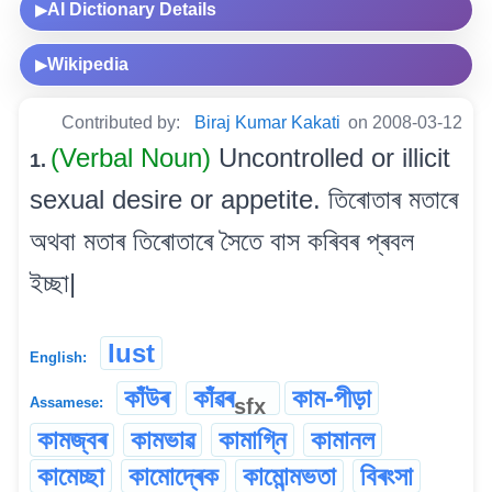
AI Dictionary Details
▶
Wikipedia
▶
Contributed by:
Biraj Kumar Kakati
on 2008-03-12
(Verbal Noun)
Uncontrolled or illicit
1.
sexual desire or appetite. তিৰোতাৰ মতাৰে
অথবা মতাৰ তিৰোতাৰে সৈতে বাস কৰিবৰ প্ৰবল
ইচ্ছা|
lust
English:
কাঁউৰ
কাঁৱৰ
কাম-পীড়া
sfx
Assamese:
কামজ্বৰ
কামভাৱ
কামাগ্নি
কামানল
কামেচ্ছা
কামোদ্ৰেক
কামোন্মভতা
বিৰংসা