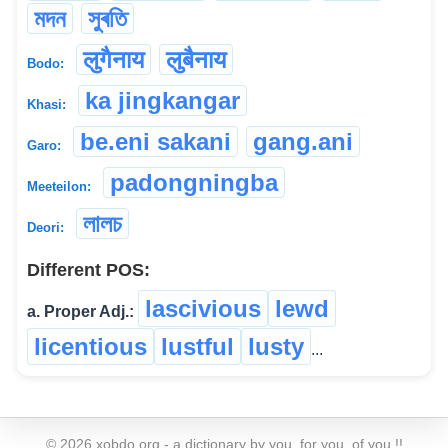
মদন
সুৰতি
लुगैनाय
लुबैनाय
Bodo:
ka jingkangar
Khasi:
be.eni sakani
gang.ani
Garo:
padongningba
Meeteilon:
লালচ
Deori:
Different POS:
lascivious
lewd
a. Proper Adj.:
licentious
lustful
lusty
...
©
2026
xobdo.org - a dictionary by you, for you, of you !!