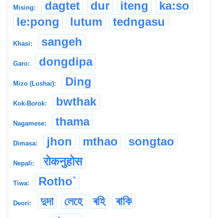
dagtet
dur
iteng
ka:so
Mising:
le:pong
lutum
tedngasu
sangeh
Khasi:
dongdipa
Garo:
Ding
Mizo (Lushai):
bwthak
Kok-Borok:
thama
Nagamese:
jhon
mthao
songtao
Dimasa:
रोकनुहोस
Nepali:
Rotho`
Tiwa:
দুদা
লেহে
ৰহি
ৰাকি
Deori: