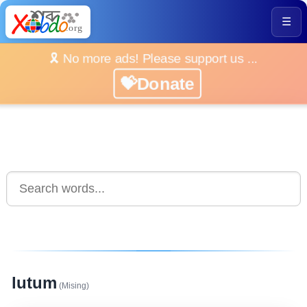
☰
🎗️ No more ads! Please support us ...
💝Donate
lutum
(Mising)