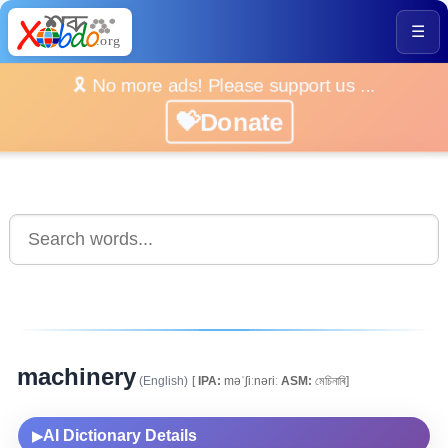
☰
🎗️ No more ads! Please support us ...
💝Donate
machinery
(English)
[
IPA:
məˈʃiːnəriː
ASM:
মেচিনাৰি]
AI Dictionary Details
▶