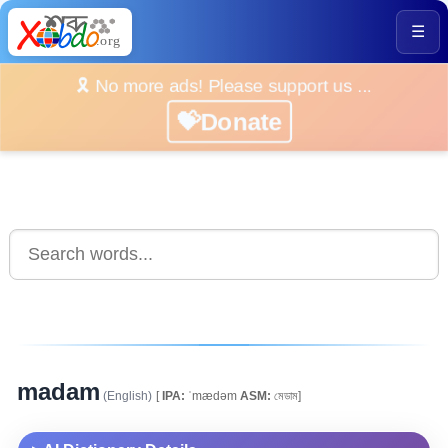
☰
🎗️ No more ads! Please support us ...
💝Donate
madam
(English)
[
IPA:
ˈmædəm
ASM:
মেডাম]