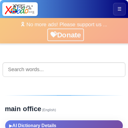
☰
🎗️ No more ads! Please support us ...
💝Donate
main office
(English)
AI Dictionary Details
▶