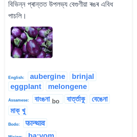
বিভিন্ন প্ৰান্তত উপলভ্য বেগুণীয়া ৰঙৰ এবিধ
পাচলি।
aubergine
brinjal
English:
eggplant
melongene
বাংঙনা
বাৰ্ত্তাকু
বেঙেনা
bo
Assamese:
মাক্ খু
फान्थाव
Bodo:
ba:yom
Mising: