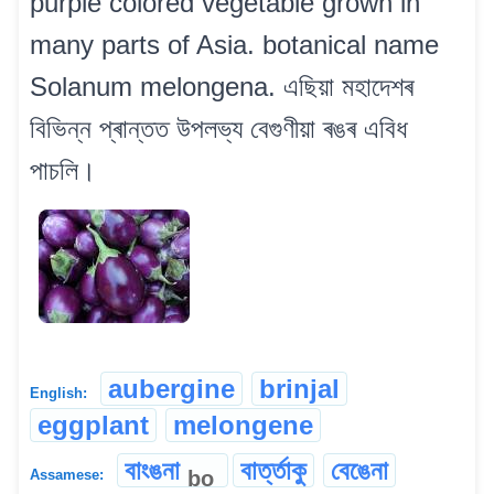
purple colored vegetable grown in
many parts of Asia. botanical name
Solanum melongena. এছিয়া মহাদেশৰ
বিভিন্ন প্ৰান্তত উপলভ্য বেগুণীয়া ৰঙৰ এবিধ
পাচলি।
aubergine
brinjal
English:
eggplant
melongene
বাংঙনা
বাৰ্ত্তাকু
বেঙেনা
bo
Assamese: