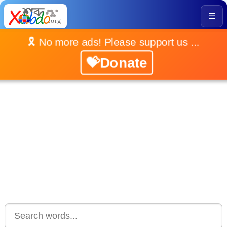
☰
🎗️ No more ads! Please support us ...
💝Donate