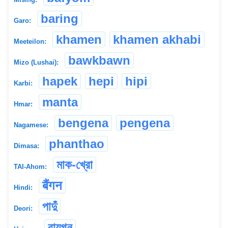
baring
Garo:
khamen
khamen akhabi
Meeteilon:
bawkbawn
Mizo (Lushai):
hapek
hepi
hipi
Karbi:
manta
Hmar:
bengena
pengena
Nagamese:
phanthao
Dimasa:
মাক-খ্রো
TAI-Ahom:
बैंगन
Hindi:
পাদুঁ
Deori:
বায়গন