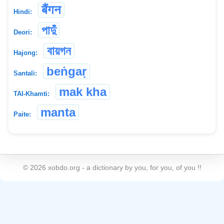
बैंगन
Hindi:
পাদুঁ
Deori:
বায়গন
Hajong:
beṅgaṛ
Santali:
mak kha
TAI-Khamti:
manta
Paite:
©
2026
xobdo.org - a dictionary by you, for you, of you !!