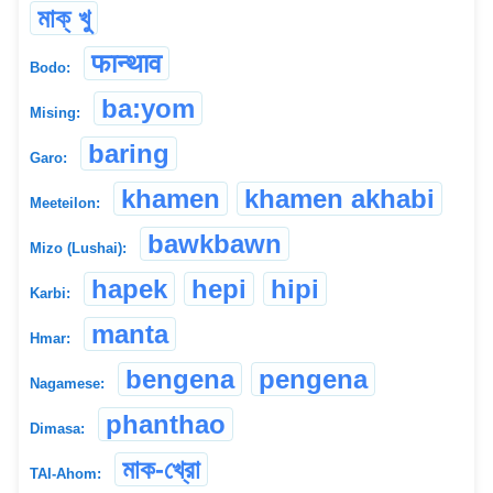
মাক্ খু
फान्थाव
Bodo:
ba:yom
Mising:
baring
Garo:
khamen
khamen akhabi
Meeteilon:
bawkbawn
Mizo (Lushai):
hapek
hepi
hipi
Karbi:
manta
Hmar:
bengena
pengena
Nagamese:
phanthao
Dimasa:
মাক-খ্রো
TAI-Ahom: