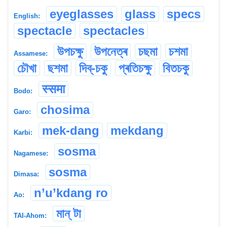
eyeglasses
glass
specs
English:
spectacle
spectacles
উপচক্ষু
উপনেত্ৰ
চছমা
চশমা
Assamese:
চৌখা
ছশমা
দিব্-চকু
প্ৰতিচক্ষু
বিতচকু
स्समा
Bodo:
chosima
Garo:
mek-dang
mekdang
Karbi:
sosma
Nagamese:
sosma
Dimasa:
n’u’kdang ro
Ao:
মান্ টা
TAI-Ahom: