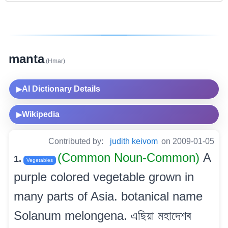
manta
(Hmar)
AI Dictionary Details
▶
Wikipedia
▶
Contributed by:
judith keivom
on 2009-01-05
(Common Noun-Common)
A
1.
Vegetables
purple colored vegetable grown in
many parts of Asia. botanical name
Solanum melongena. এছিয়া মহাদেশৰ