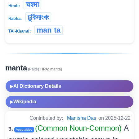
चश्मा
Hindi:
চুকিদাংখং
Rabha:
man ta
TAI-Khamti:
manta
(Paite)
[
IPA:
manta]
AI Dictionary Details
▶
Wikipedia
▶
Contributed by:
Manisha Das
on 2025-12-22
(Common Noun-Common)
A
3.
Vegetables