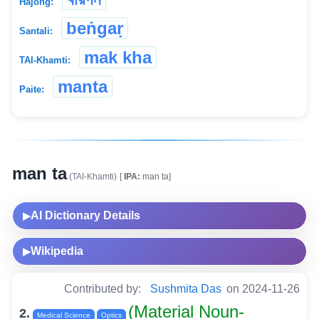
Hajong:
beṅgaṛ
Santali:
mak kha
TAI-Khamti:
manta
Paite:
man ta
(TAI-Khamti)
[
IPA:
man ta]
AI Dictionary Details
▶
Wikipedia
▶
Contributed by:
Sushmita Das
on 2024-11-26
(Material Noun-
2.
Medical Science
Optics