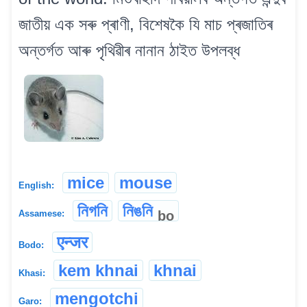
জাতীয় এক সৰু প্ৰাণী, বিশেষকৈ যি মাচ প্ৰজাতিৰ
অন্তৰ্গত আৰু পৃথিৱীৰ নানান ঠাইত উপলব্ধ
mice
mouse
English:
নিগনি
নিঙনি
bo
Assamese:
एन्जर
Bodo:
kem khnai
khnai
Khasi:
mengotchi
Garo: