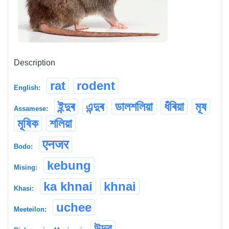
Description
rat
rodent
English:
ইন্দুৰ
এন্দুৰ
ডালশলিয়া
ধঁৰিয়া
মূষ
Assamese:
মূষিক
শলিয়া
एनजर
Bodo:
kebung
Mising:
ka khnai
khnai
Khasi:
uchee
Meeteilon:
উদুর