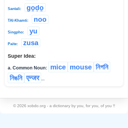
go̱ḍo̱
Santali:
noo
TAI-Khamti:
yu
Singpho:
zusa
Paite:
Super Idea:
mice
mouse
নিগনি
a. Common Noun:
নিঙনি
एन्जर
...
©
2026
xobdo.org - a dictionary by you, for you, of you !!