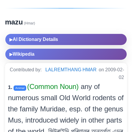
mazu
(Hmar)
AI Dictionary Details
▶
Wikipedia
▶
Contributed by:
LALREMTHANG HMAR
on 2009-02-
02
(Common Noun)
any of
1.
Animal
numerous small Old World rodents of
the family Muridae, esp. of the genus
Mus, introduced widely in other parts
of the world. মিউৰাইদি পৰিয়ালৰ অন্তৰ্গত এন্দুৰ