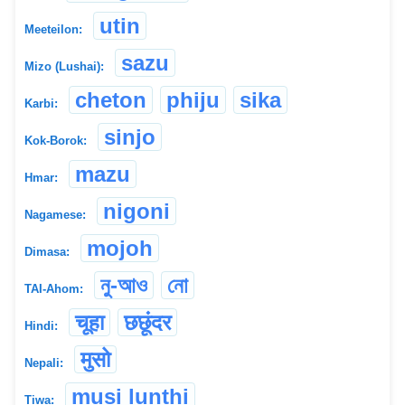
utin
Meeteilon:
sazu
Mizo (Lushai):
cheton
phiju
sika
Karbi:
sinjo
Kok-Borok:
mazu
Hmar:
nigoni
Nagamese:
mojoh
Dimasa:
নু-আও
নো
TAI-Ahom:
चूहा
छछूंदर
Hindi:
मुसो
Nepali:
musi lunthi
Tiwa: