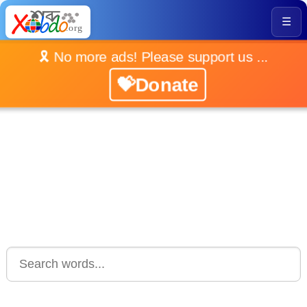
☰
🎗️ No more ads! Please support us ...
💝Donate