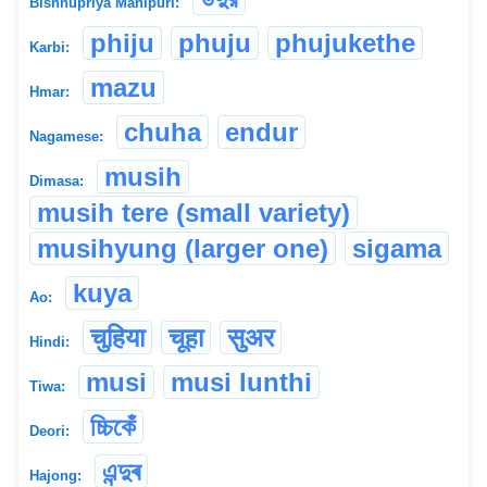
Bishnupriya Manipuri:
phiju
phuju
phujukethe
Karbi:
mazu
Hmar:
chuha
endur
Nagamese:
musih
Dimasa:
musih tere (small variety)
musihyung (larger one)
sigama
kuya
Ao:
चुहिया
चूहा
सुअर
Hindi:
musi
musi lunthi
Tiwa:
চ্চিকেঁ
Deori:
এন্দুৰ
Hajong: